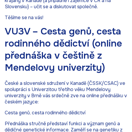
krajany v Kanadě (a případně i zájemce v ČR a na
Slovensku) – učit se a diskutovat společně.
Těšíme se na vás!
VU3V – Cesta genů, cesta
rodinného dědictví (online
přednáška v češtině z
Mendelovy univerzity)
České a slovenské sdružení v Kanadě (ČSSK/CSAC) ve
spolupráci s Univerzitou třetího věku Mendelovy
univerzity v Brně vás srdečně zve na online přednášku v
českém jazyce:
Cesta genů, cesta rodinného dědictví
Přednáška stručně představí funkci a význam genů a
dědičné genetické informace. Zaměří se na genetiku z