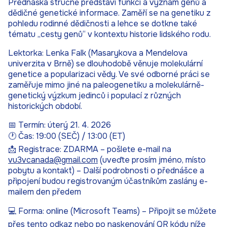
Přednáška stručně představí funkci a význam genů a
dědičné genetické informace. Zaměří se na genetiku z
pohledu rodinné dědičnosti a lehce se dotkne také
tématu „cesty genů“ v kontextu historie lidského rodu.
Lektorka: Lenka Falk (Masarykova a Mendelova
univerzita v Brně) se dlouhodobě věnuje molekulární
genetice a popularizaci vědy. Ve své odborné práci se
zaměřuje mimo jiné na paleogenetiku a molekulárně-
genetický výzkum jedinců i populací z různých
historických období.
📅 Termín: úterý 21. 4. 2026
🕐 Čas: 19:00 (SEČ) / 13:00 (ET)
📩 Registrace: ZDARMA – pošlete e-mail na
vu3vcanada@gmail.com
(uveďte prosím jméno, místo
pobytu a kontakt) – Další podrobnosti o přednášce a
připojení budou registrovaným účastníkům zaslány e-
mailem den předem
💻 Forma: online (Microsoft Teams) – Připojit se můžete
přes tento odkaz
nebo po naskenování QR kódu níže