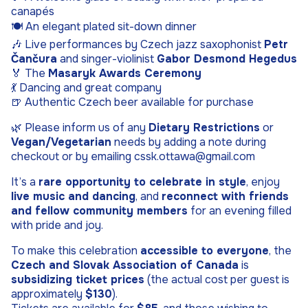
canapés
🍽 An elegant plated sit-down dinner
🎶 Live performances by Czech jazz saxophonist
Petr
Čančura
and singer-violinist
Gabor Desmond Hegedus
🏅 The
Masaryk Awards Ceremony
💃 Dancing and great company
🍺 Authentic Czech beer available for purchase
🌿 Please inform us of any
Dietary Restrictions
or
Vegan/Vegetarian
needs by adding a note during
checkout or by emailing cssk.ottawa@gmail.com
It’s a
rare opportunity to celebrate in style
, enjoy
live music and dancing
, and
reconnect with friends
and fellow community members
for an evening filled
with pride and joy.
To make this celebration
accessible to everyone
, the
Czech and Slovak Association of Canada
is
subsidizing ticket prices
(the actual cost per guest is
approximately
$130
).