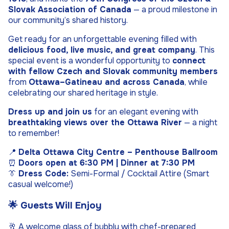
Slovak Association of Canada
— a proud milestone in
our community’s shared history.
Get ready for an unforgettable evening filled with
delicious food, live music, and great company
. This
special event is a wonderful opportunity to
connect
with fellow Czech and Slovak community members
from
Ottawa–Gatineau and across Canada
, while
celebrating our shared heritage in style.
Dress up and join us
for an elegant evening with
breathtaking views over the Ottawa River
— a night
to remember!
📍
Delta Ottawa City Centre – Penthouse Ballroom
⏰
Doors open at 6:30 PM | Dinner at 7:30 PM
👔
Dress Code:
Semi-Formal / Cocktail Attire (Smart
casual welcome!)
🌟 Guests Will Enjoy
🥂 A welcome glass of bubbly
with chef-prepared