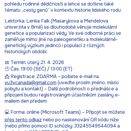
pohledu rodinné dědičnosti a lehce se dotkne také
tématu „cesty genů“ v kontextu historie lidského rodu.
Lektorka: Lenka Falk (Masarykova a Mendelova
univerzita v Brně) se dlouhodobě věnuje molekulární
genetice a popularizaci vědy. Ve své odborné práci se
zaměřuje mimo jiné na paleogenetiku a molekulárně-
genetický výzkum jedinců i populací z různých
historických období.
📅 Termín: úterý 21. 4. 2026
🕐 Čas: 19:00 (SEČ) / 13:00 (ET)
📩 Registrace: ZDARMA – pošlete e-mail na
vu3vcanada@gmail.com
(uveďte prosím jméno, místo
pobytu a kontakt) – Další podrobnosti o přednášce a
připojení budou registrovaným účastníkům zaslány e-
mailem den předem
💻 Forma: online (Microsoft Teams) – Připojit se můžete
přes tento odkaz
nebo po naskenování QR kódu níže
(nebo přímo pomocí ID schůzky: 33245549544094 a