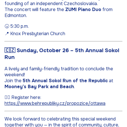
founding of an independent Czechoslovakia.
The concert will feature the
ZUMI Piano Duo
from
Edmonton.
🕠
5:30 p.m.
📍
Knox Presbyterian Church
🇨🇿
Sunday, October 26 – 5th Annual Sokol
Run
A lively and family-friendly tradition to conclude the
weekend!
Join the
5th Annual Sokol Run of the Republic
at
Mooney’s Bay Park and Beach
.
🏃‍♀️
Register here:
https://www.behrepubliky.cz/propozice/ottawa
We look forward to celebrating this special weekend
together with you — in the spirit of community, culture,