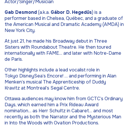
Actor/Singer/Musician
Gab Desmond
(a.k.a.
Gábor D. Hegedűs
) is a
performer based in Chelsea, Québec, and a graduate of
the American Musical and Dramatic Academy (AMDA) in
New York City.
At just 21, he made his Broadway debut in
Three
Sisters
with Roundabout Theatre. He then toured
internationally with FAME… and later with Notre-Dame
de Paris.
Other highlights include a lead vocalist role in
Tokyo
DisneySea’s Encore
! … and performing in Alan
Menken’s musical
The Apprenticeship of Duddy
Kravitz
at Montreal’s Segal Centre.
Ottawa audiences may know him from GCTC’s
Ordinary
Days
, which earned him a Prix Rideau Award
nomination… as Herr Schultz in
Cabaret
… and most
recently as both the Narrator and the Mysterious Man
in
Into the Woods
with Ovation Productions.