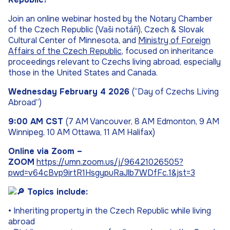
Join an online webinar hosted by the Notary Chamber
of the Czech Republic (Vaši notáři), Czech & Slovak
Cultural Center of Minnesota, and
Ministry of Foreign
Affairs of the Czech Republic
, focused on inheritance
proceedings relevant to Czechs living abroad, especially
those in the United States and Canada.
Wednesday February 4 2026
(“
Day of Czechs Living
Abroad”
)
9:00 AM CST
(7 AM Vancouver, 8 AM Edmonton, 9 AM
Winnipeg, 10 AM Ottawa, 11 AM Halifax)
Online via Zoom –
ZOOM
https://umn.zoom.us/j/96421026505?
pwd=v64cBvp9irtR1HsgypuRaJlb7WDfFc.1&jst=3
Topics include:
• Inheriting property in the Czech Republic while living
abroad