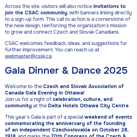
Across the site, visitors will also notice
invitations to
join the CSAC community
, with banners linking directly
to a sign-up form. This call to action is a cornerstone of
the new design, reinforcing the organization’s mission
to grow and connect Czech and Slovak Canadians.
CSAC welcomes feedback, ideas, and suggestions for
further improvement. You can reach us at
webmaster@cssk.ca
.
Gala Dinner & Dance 2025
Welcome to the
Czech and Slovak Association of
Canada Gala Evening in Ottawa!
Join us for a night of
celebration, culture, and
community
at the
Delta Hotels Ottawa City Centre
.
This year’s Gala is part of a special
weekend of events
commemorating the anniversary of the founding
of an independent Czechoslovakia on October 28,
1918
, and marks the
70th Congress of the Czech &