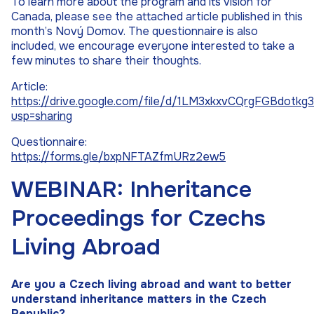
To learn more about the program and its vision for
Canada, please see the attached article published in this
month’s Nový Domov. The questionnaire is also
included, we encourage everyone interested to take a
few minutes to share their thoughts.
Article:
https://drive.google.com/file/d/1LM3xkxvCQrgFGBdotkg
usp=sharing
Questionnaire:
https://forms.gle/bxpNFTAZfmURz2ew5
WEBINAR: Inheritance
Proceedings for Czechs
Living Abroad
Are you a Czech living abroad and want to better
understand inheritance matters in the Czech
Republic?