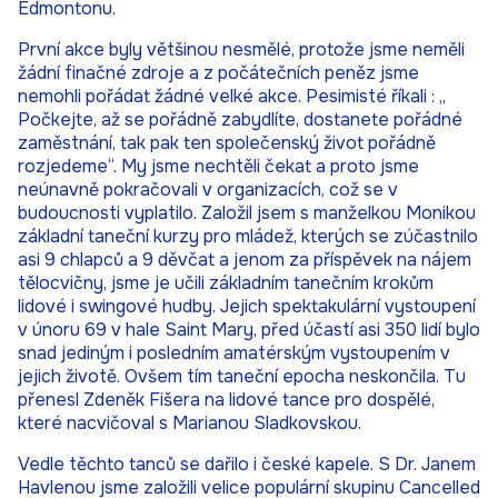
Edmontonu.
První akce byly většinou nesmělé, protože jsme neměli
žádní finačné zdroje a z počátečních peněz jsme
nemohli pořádat žádné velké akce. Pesimisté říkali : „
Počkejte, až se pořádně zabydlíte, dostanete pořádné
zaměstnání, tak pak ten společenský život pořádně
rozjedeme“. My jsme nechtěli čekat a proto jsme
neúnavně pokračovali v organizacích, což se v
budoucnosti vyplatilo. Založil jsem s manželkou Monikou
základní taneční kurzy pro mládež, kterých se zúčastnilo
asi 9 chlapců a 9 děvčat a jenom za příspěvek na nájem
tělocvičny, jsme je učili základním tanečním krokům
lidové i swingové hudby. Jejich spektakulární vystoupení
v únoru 69 v hale Saint Mary, před účastí asi 350 lidí bylo
snad jediným i posledním amatérským vystoupením v
jejich životě. Ovšem tím taneční epocha neskončila. Tu
přenesl Zdeněk Fišera na lidové tance pro dospělé,
které nacvičoval s Marianou Sladkovskou.
Vedle těchto tanců se dařilo i české kapele. S Dr. Janem
Havlenou jsme založili velice populární skupinu Cancelled