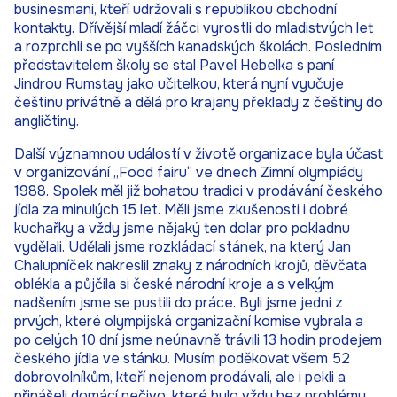
businesmani, kteří udržovali s republikou obchodní
kontakty. Dřívější mladí žáčci vyrostli do mladistvých let
a rozprchli se po vyšších kanadských školách. Posledním
představitelem školy se stal Pavel Hebelka s paní
Jindrou Rumstay jako učitelkou, která nyní vyučuje
češtinu privátně a dělá pro krajany překlady z češtiny do
angličtiny.
Další významnou událostí v životě organizace byla účast
v organizování „Food fairu“ ve dnech Zimní olympiády
1988. Spolek měl již bohatou tradici v prodávání českého
jídla za minulých 15 let. Měli jsme zkušenosti i dobré
kuchařky a vždy jsme nějaký ten dolar pro pokladnu
vydělali. Udělali jsme rozkládací stánek, na který Jan
Chalupníček nakreslil znaky z národních krojů, děvčata
oblékla a půjčila si české národní kroje a s velkým
nadšením jsme se pustili do práce. Byli jsme jedni z
prvých, které olympijská organizační komise vybrala a
po celých 10 dní jsme neúnavně trávili 13 hodin prodejem
českého jídla ve stánku. Musím poděkovat všem 52
dobrovolníkům, kteří nejenom prodávali, ale i pekli a
přinášeli domácí pečivo, které bylo vždy bez problému