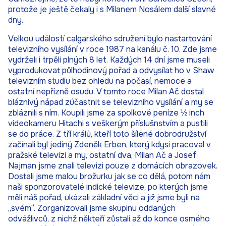
protože je ještě čekaly i s Milanem Nosálem další slavné
dny.
Velkou událostí calgarského sdružení bylo nastartování
televizního vysílání v roce 1987 na kanálu č. 10. Zde jsme
vydrželi i trpěli plných 8 let. Každých 14 dní jsme museli
vyprodukovat půlhodinový pořad a odvysílat ho v Shaw
televizním studiu bez ohledu na počasí, nemoce a
ostatní nepřízně osudu. V tomto roce Milan Ač dostal
bláznivý nápad zúčastnit se televizního vysílání a my se
zbláznili s ním. Koupili jsme za spolkové peníze ½ inch
videokameru Hitachi s veškerým příslušnstvím a pustili
se do práce. Z tří králů, kteří toto šílené dobrodružství
začínali byl jediný Zdeněk Erben, který kdysi pracoval v
pražské televizi a my, ostatní dva, Milan Ač a Josef
Najman jsme znali televizi pouze z domácích obrazovek.
Dostali jsme malou brožurku jak se co dělá, potom nám
naši sponzorovatelé indické televize, po kterých jsme
měli náš pořad, ukázali základní věci a již jsme byli na
„svém“. Zorganizovali jsme skupinu oddaných
odvážlivců, z nichž někteří zůstali až do konce osmého