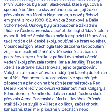
První učitelkou byla paní Sladkovská, která vyučovala
společně češtinu se slovenštinou, potom její žezlo
převzala dcera Monika Najmanová, a nově příchozí
emigranti z roku 1980–82, Anička Zounková a Dáša
Schorníková. Osnovy byly přizpůsobené základním
třídám v Československu a počet dětí byl střídavě kolem
dvaceti. Jelikož česká škola měla k dispozici i tělocvičnu,
tak ji rodiče dětí české školy, používali ke hraní volejbalu.
V osmdesátých letech byla tato disciplina tak populární,
že jsme museli mít 2 hřiště v tělocvičně. Jak čas dál
pokračoval tyto učitelky vystřídali dva mladí učitelé,
vedení školy převzala rodina Karla a Jarušky Traxlera
‚která se aktivně zúčastňovala jejího organizování.
Volejbal zatím pokračoval s nadějnými talenty do letních
soutěží s Edmontonskou organizací ve společných
zápasech a piknicích na březích jezer městečka Red
Deeru, které leží v poloviční vzdálenosti mezi Calgary a
Edmontonem. Po několika dalších rocích českou školu
převzala Alena Poremská a Martin Hlaváček. Průměr
stáří žáků se zvýšil o 40 let a do školy začali chodit
kanaďané, kteří měli příbuzné v Čechách nebo