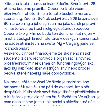
“Obecná škola k narozeninám Zdeňku Svěrákovi”. 28.
března budeme promítat Obecnou školu všem
příznivcům tohoto filmu a tohoto českého herce a
scénáristy. Zdeněk Svěrák oslaví právě 28.března své
80. narozeniny a jeho syn Jan mu jako dárek připravil
remasterovanou (technicky vylepšenou) podobu
Obecné školy. Film se bude ten den promítat nejen v
mnoha českých kinech, ale také v českých komunitách
na padesáti místech na světě. My v Calgary jsme se
rozhodli přidat.
Veškerou činnost financujeme ze školného našich
studentů, z darů jednotlivců a organizací a rovněž
prostřednictvím nejrůznějších fundraisingových akcí,
jako byl například sběr vratných lahví nebo prodej
pečiva, které napekly naše dobrovolnice.
Nakonec ještě pár čísel. Ve škole je registrováno
patnáct dětí ve věku od pěti do dvanácti let a pět
dospělých. Kulihrášek navštěvuje třináct předškoláků a
o Kašpárek projevila zájem čtyři děvčátka. Ve výboru je
osm osob, máme jednu knihovnici a příležitostně nám