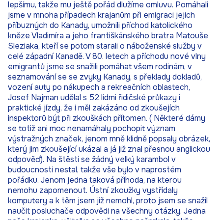
lepšímu, takže mu ještě pořád dlužíme omluvu. Pomáhali
jsme v mnoha případech krajanům při emigraci jejich
příbuzných do Kanady, umožnili příchod katolického
kněze Vladimíra a jeho františkánského bratra Matouše
Sleziaka, kteří se potom starali o náboženské služby v
celé západní Kanadě. V 80. letech a příchodu nové vlny
emigrantů jsme se snažili pomáhat všem rodinám, v
seznamování se se zvyky Kanady, s překlady dokladů,
vození auty po nákupech a rekreačních oblastech,
Josef Najman udělal s 52 lidmi řidičské průkazy i
praktické jízdy, že i měl zakázáno od zkoušejích
inspektorů být při zkouškách přítomen. ( Některé dámy
se totiž ani moc nenamáhaly pochopit význam
výstražných značek, jenom mně klidně popsaly obrázek,
který jim zkoušející ukázal a já již znal přesnou anglickou
odpověď). Na štěstí se žádný velký karambol v
budoucnosti nestal, takže vše bylo v naprostém
pořádku. Jenom jedna taková příhoda, na kterou
nemohu zapomenout. Ústní zkoužky vystřídaly
komputery a k těm jsem již nemohl, proto jsem se snažil
naučit posluchače odpovědi na všechny otázky. Jedna