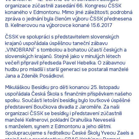
organizace zúčastnili zasedání 66. Kongresu ČSSK
konaného v Edmontonu. Mimo jiné záležitosti, podrobná
zpráva o jednání byla členům výboru ČSSK přednesena
B. Kellnerovou na výborovce konané 15.6.2017
ČSSK ve spolupráci s představitelem slovenských
krajanů uspořádala úspěšnou taneční zábavu
„VINOBRANÍ“ s tombolou a bohatou účastí českých a
slovenských krajanů. Stejně jako v minulých létech
večeři připravil předseda Pavel Hebelka. O zábavnou
hudbu pro mladší i starší generaci se postarali manželé
Jana a Zdeněk Posádkovi.
Mikuláškou Besídku pro děti konanou 25. listopadu
uspořádala Česká Škola s finančním příspěvkem našeho
spolku. Součásti letošní besídky bylo loutkové úspěšné
představení Boučkova divadla z Jaroměře. Za naši
organizaci ČSSK se besídky i představení zúčastnili
manželé Kellnerovi, pokladní Drahuška Neveselá
s manželem, synem z Edmontonu a jeho dětmi.
Spolupracujeme s ředitelkou České Školy Yveou Zaels a