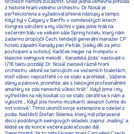
orchestr nemohl zúčastnit. Snad jedna úsměvná příhoda
z historie hraní velkého orchestru. Dr Nosál je
perfekcionista a vyžadoval přesné nástupy a tempo.
Když byl v Calgary v Banffu v osmdesátých letech
Kongres sdružení a my všichni v gala jsme hráli na
večerním bálu ve velkém sále Spring hotelu, který nám
zadarmo propůjčil Čech, tehdejší generální manažer CP
hotelů západní Kanady pan Petrák, (velký dík za jeho
pochopení a ochotu), Karlíček Heger na trumpetu v
klasické swingové melodii „ Kanadská jízda“ nastoupil o
1/16 taktu později. Dr. Nosál zastavil rázně hraní
orchestru, uklonil se tancujícím ve večerních toaletách,
kteří vůbec nepostřehli co se stalo a prohlásil: „ Vážené
dámy a pánové, promiňte, ale s takovými profesinálními
amatéry se zde nenechá vůbec hrát.“. Když jsme i my
vytřeštěni na něj koukali co se stalo, obrátil se k nám a
vybuchl: „ Když jste hovno muzikanti, alespoň čumte do
not volové“. Tímto ukončil svoje extempóre a odešel z
podia. Naštěstí Štefan Sklenka, který měl připravené
disco podobných swingových skladeb, zapnul „mašiny“ a
klidně se do konce večera pokračovalo dál.
Samozřejmě, že to nebyl konec hraní Cancelled Czech,