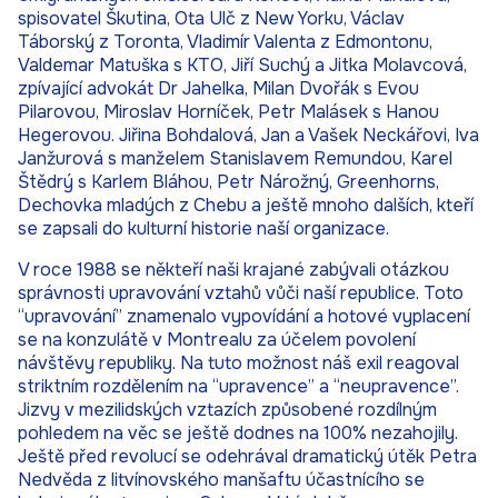
spisovatel Škutina, Ota Ulč z New Yorku, Václav
Táborský z Toronta, Vladimír Valenta z Edmontonu,
Valdemar Matuška s KTO, Jiří Suchý a Jitka Molavcová,
zpívající advokát Dr Jahelka, Milan Dvořák s Evou
Pilarovou, Miroslav Horníček, Petr Malásek s Hanou
Hegerovou. Jiřina Bohdalová, Jan a Vašek Neckářovi, Iva
Janžurová s manželem Stanislavem Remundou, Karel
Štědrý s Karlem Bláhou, Petr Nárožný, Greenhorns,
Dechovka mladých z Chebu a ještě mnoho dalších, kteří
se zapsali do kulturní historie naší organizace.
V roce 1988 se někteří naši krajané zabývali otázkou
správnosti upravování vztahů vůči naší republice. Toto
“upravování” znamenalo vypovídání a hotové vyplacení
se na konzulátě v Montrealu za účelem povolení
návštěvy republiky. Na tuto možnost náš exil reagoval
striktním rozdělením na “upravence” a “neupravence”.
Jizvy v mezilidských vztazích způsobené rozdílným
pohledem na věc se ještě dodnes na 100% nezahojily.
Ještě před revolucí se odehrával dramatický útěk Petra
Nedvěda z litvínovského manšaftu účastnícího se