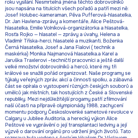
roku vysílání. Nesmrtelná jména těchto dobrovolníků
jsou napsána na titulcích všech pořadů a patří mezi ně:
Josef Holubec-kameraman, Pěva Pufferová-hlasatelka,
Dr. Jan Havlena-zprávy a komentáře, Alice Peštová-
hlasatelka, Emilie Volníková-organizátorka a hlasatelka,
Rosťa Rojko — hlasatel — zprávy a úvahy, Helena a
Vladimír Tříska-herci, hlasatelé a muzikanti, Boženka
Černá hlasatelka, Josef a Jana Fialovi ( technik a
maskérka) Monika Najmanová hlasatelka.a Karel a
Jaruška Traxlerovi –techničtí pracovníci a ještě další
velké množství dobrovolníků a herců, které my tři
králové se snažili pořád organizovat. Naše programy se
týkaly veřejných zpráv, akcí a činnosti spolku, a zábavná
část se opírala o vystoupení různých českých souborů a
umělců jak místních, tak hostujících z České a Slovenské
republiky. Mezi nejdůležitější progamy patří zfilmování
naší účasti na přípravě olympionády 1988, zachycení
momentu podpory Českoslovenké sametové revoluce v
Calgary u Jubilee Auditoria, a herecký výkon Alice
Peštové ve vyprávění o její transplantaci ledviny a její
výzvě o darování orgánů pro udržení jiných životů. Tato
rozprava byla vedena s českým lékařem Dr. Václavem