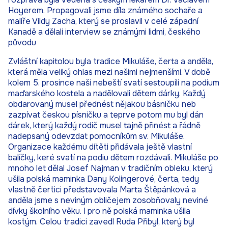
Hoyerem. Propagovali jsme díla známého sochaře a
malíře Vildy Zacha, který se proslavil v celé západní
Kanadě a dělali interview se známými lidmi, českého
původu
Zvláštní kapitolou byla tradice Mikuláše, čerta a anděla,
která měla veliký ohlas mezi našimi nejmenšími. V době
kolem 5. prosince naši nebeští svatí sestoupili na podium
maďarského kostela a nadělovali dětem dárky. Každý
obdarovaný musel přednést nějakou básničku neb
zazpívat českou písničku a teprve potom mu byl dán
dárek, který každý rodič musel tajně přinést a řádně
nadepsaný odevzdat pomocníkům sv. Mikuláše.
Organizace každému dítěti přidávala ještě vlastní
balíčky, keré svatí na podiu dětem rozdávali. Mikuláše po
mnoho let dělal Josef Najman v tradičním obleku, který
ušila polská maminka Dany Kolingerové, čerta, tedy
vlastně čertici představovala Marta Štěpánková a
anděla jsme s neviným obličejem zosobňovaly neviné
dívky školního věku. I pro ně polská maminka ušila
kostým. Celou tradici zavedl Ruda Přibyl, který byl