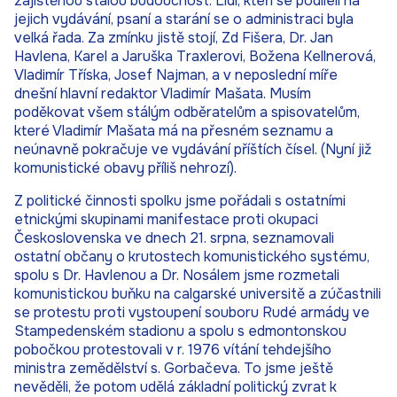
zajištěnou stálou budoucnost. Lidi, kteří se podíleli na
jejich vydávání, psaní a starání se o administraci byla
velká řada. Za zmínku jistě stojí, Zd Fišera, Dr. Jan
Havlena, Karel a Jaruška Traxlerovi, Božena Kellnerová,
Vladimír Tříska, Josef Najman, a v neposlední míře
dnešní hlavní redaktor Vladimír Mašata. Musím
poděkovat všem stálým odběratelům a spisovatelům,
které Vladimír Mašata má na přesném seznamu a
neúnavně pokračuje ve vydávání příštích čísel. (Nyní již
komunistické obavy příliš nehrozí).
Z politické činnosti spolku jsme pořádali s ostatními
etnickými skupinami manifestace proti okupaci
Československa ve dnech 21. srpna, seznamovali
ostatní občany o krutostech komunistického systému,
spolu s Dr. Havlenou a Dr. Nosálem jsme rozmetali
komunistickou buňku na calgarské universitě a zúčastnili
se protestu proti vystoupení souboru Rudé armády ve
Stampedenském stadionu a spolu s edmontonskou
pobočkou protestovali v r. 1976 vítání tehdejšího
ministra zemědělství s. Gorbačeva. To jsme ještě
nevěděli, že potom udělá základní politický zvrat k