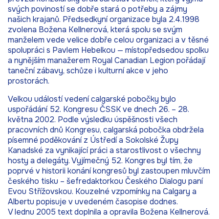
svých poviností se dobře stará o potřeby a zájmy
našich krajanů. Předsedkyní organizace byla 2.4.1998
zvolena Božena Kellnerová, která spolu se svým
manželem vede velice dobře celou organizaci a v těsné
spolupráci s Pavlem Hebelkou — místopředsedou spolku
a nynějším manažerem Royal Canadian Legion pořádají
taneční zábavy, schůze i kulturní akce v jeho
prostorách.
Velkou událostí vedení calgarské pobočky bylo
uspořádání 52. Kongresu ČSSK ve dnech 26. – 28.
května 2002. Podle výsledku úspěšnosti všech
pracovních dnů Kongresu, calgarská pobočka obdržela
písemné poděkování z Ústředí a Sokolské Župy
Kanadské za vynikající práci a starostlivost o všechny
hosty a delegáty. Vyjímečný 52. Kongres byl tím, že
poprvé v historii konání kongresů byl zastoupen mluvčím
českého tisku – šefredaktorkou Českého Dialogu paní
Evou Střížovskou. Kouzelné vzpomínky na Calgary a
Albertu popisuje v uvedeném časopise dodnes.
V lednu 2005 text doplnila a opravila Božena Kellnerová.