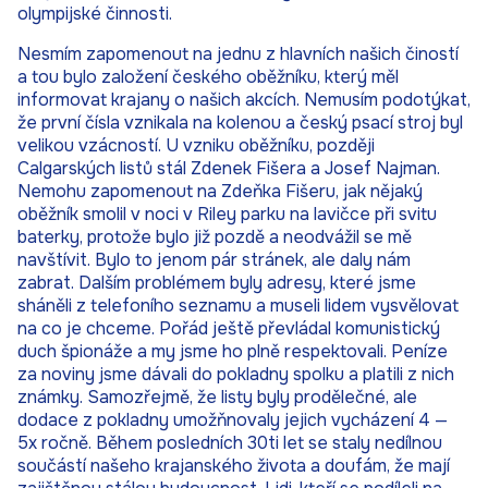
olympijské činnosti.
Nesmím zapomenout na jednu z hlavních našich čiností
a tou bylo založení českého oběžníku, který měl
informovat krajany o našich akcích. Nemusím podotýkat,
že první čísla vznikala na kolenou a český psací stroj byl
velikou vzácností. U vzniku oběžníku, později
Calgarských listů stál Zdenek Fišera a Josef Najman.
Nemohu zapomenout na Zdeňka Fišeru, jak nějaký
oběžník smolil v noci v Riley parku na lavičce při svitu
baterky, protože bylo již pozdě a neodvážil se mě
navštívit. Bylo to jenom pár stránek, ale daly nám
zabrat. Dalším problémem byly adresy, které jsme
sháněli z telefoního seznamu a museli lidem vysvělovat
na co je chceme. Pořád ještě převládal komunistický
duch špionáže a my jsme ho plně respektovali. Peníze
za noviny jsme dávali do pokladny spolku a platili z nich
známky. Samozřejmě, že listy byly prodělečné, ale
dodace z pokladny umožňnovaly jejich vycházení 4 —
5x ročně. Během posledních 30ti let se staly nedílnou
součástí našeho krajanského života a doufám, že mají