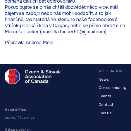
pomáhá dalších pět dobrovolníků.
Pokud byste se o nás chtěli dozvědět něco více, měli
zájem se zapojit nebo nás mohli podpořit, a to jak
finančně, tak materiálně, sledujte naše facebookové
stránky Česká škola v Calgary nebo se přímo obraťte na
Marcelu Tucker (marcela.tucker60@gmail.com).
Připravila Andrea Mele
ASSOCIATION
News
Our community
Events
Contact
Head office
Join us
ustredi@cssk.cz
Ottawa branch