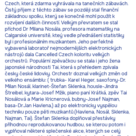
Czech, která zdarma vyhrávala na tanečních zábavách.
Čistý příjem z těchto zábav se později stal finanční
základnou spolku, který se konečně mohl použít k
rozvíjení dalších činností. Velkým převratem se stal
příchod Dr Milana Nosála, profesora matematiky na
Calgarské universitě, kteý vedle přednášení statistiky
byl i profesionálním muzikantem. Jeho perfektně
vybavená laboratoř nejmodernějších elektronických
nástrojů dala Cancelled Czech koloritu velkých
orchestrů. Populární zpěvačkou se stala i jeho žena
japonské národnosti Tai, která s přehledem zpívala
česky české lidovky. Orchestr doznal velkých změn od
velkého ensámblu: ( trubka- Karel Heger, saxofony-Dr.
Milan Nosál, klarinet-Štefan Sklenka, housle-Jindra
Štreibel, kytara-Josef Mžik, piano paní Krátká, zpěv Tai
Nosálová a Marie Kricnerová, bubny-Josef Najman,
basa-Dr.Jan Havlena,) až po elektronicky vyspělou
techniku pouze pěti muzikantů.(Havlena, Nosál, Sklenka,
Najman, Tai). Štefan Sklenka doplňoval přestávky
příhodnou reprodukovanou hudbou, se kterou potom i
vyplňoval některé splečenské akce, kterých se celý