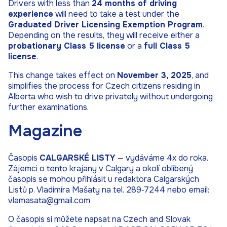
Drivers with less than
24 months of driving
experience
will need to take a test under the
Graduated Driver Licensing Exemption Program
.
Depending on the results, they will receive either a
probationary Class 5 license
or a
full Class 5
license
.
This change takes effect on
November 3, 2025
, and
simplifies the process for Czech citizens residing in
Alberta who wish to drive privately without undergoing
further examinations.
Magazine
Časopis
CALGARSKÉ LISTY
— vydáváme 4x do roka.
Zájemci o tento krajany v Calgary a okolí oblíbený
časopis se mohou přihlásit u redaktora Calgarských
Listů p. Vladimíra Mašaty na tel. 289‑7244 nebo email:
vlamasata@gmail.com
O časopis si můžete napsat na Czech and Slovak