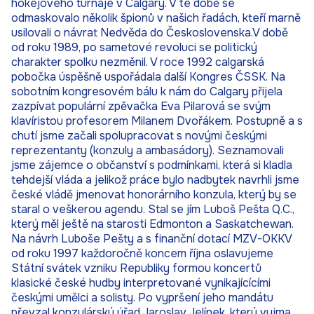
hokejového turnaje v Calgary. V té době se
odmaskovalo několik špionů v našich řadách, kteří marně
usilovali o návrat Nedvěda do Československa.V době
od roku 1989, po sametové revoluci se politický
charakter spolku nezměnil. V roce 1992 calgarská
pobočka úspěšně uspořádala další Kongres ČSSK. Na
sobotním kongresovém bálu k nám do Calgary přijela
zazpívat populární zpěvačka Eva Pilarová se svým
klavíristou profesorem Milanem Dvořákem. Postupně a s
chutí jsme začali spolupracovat s novými českými
reprezentanty (konzuly a ambasádory). Seznamovali
jsme zájemce o občanství s podmínkami, která si kladla
tehdejší vláda a jelikož práce bylo nadbytek navrhli jsme
české vládě jmenovat honorárního konzula, který by se
staral o veškerou agendu. Stal se jím Luboš Pešta Q.C.,
který měl ještě na starosti Edmonton a Saskatchewan.
Na návrh Luboše Pešty a s finanční dotací MZV-OKKV
od roku 1997 každoročně koncem října oslavujeme
Státní svátek vzniku Republiky formou koncertů
klasické české hudby interpretované vynikajícícími
českými umělci a solisty. Po vypršení jeho mandátu
převzal konzulárský úřad Jaroslav Jelínek, který vyjma