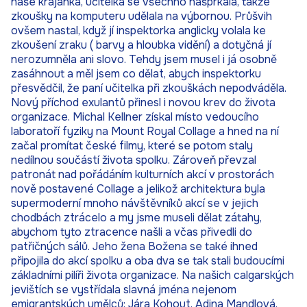
naše krajanka, učitelka se všechno našprkala, takže
zkoušky na komputeru udělala na výbornou. Průšvih
ovšem nastal, když jí inspektorka anglicky volala ke
zkoušení zraku ( barvy a hloubka vidění) a dotyčná jí
nerozumněla ani slovo. Tehdy jsem musel i já osobně
zasáhnout a měl jsem co dělat, abych inspektorku
přesvědčil, že paní učitelka při zkouškách nepodváděla.
Nový příchod exulantů přinesl i novou krev do života
organizace. Michal Kellner získal místo vedoucího
laboratoří fyziky na Mount Royal Collage a hned na ní
začal promítat české filmy, které se potom staly
nedílnou součástí života spolku. Zároveň převzal
patronát nad pořádáním kulturních akcí v prostorách
nově postavené Collage a jelikož architektura byla
supermoderní mnoho návštěvníků akcí se v jejich
chodbách ztrácelo a my jsme museli dělat zátahy,
abychom tyto ztracence našli a včas přivedli do
patřičných sálů. Jeho žena Božena se také ihned
připojila do akcí spolku a oba dva se tak stali budoucími
základními pilíři života organizace. Na našich calgarských
jevištích se vystřídala slavná jména nejenom
emigrantských umělců: Jára Kohout, Adina Mandlová,