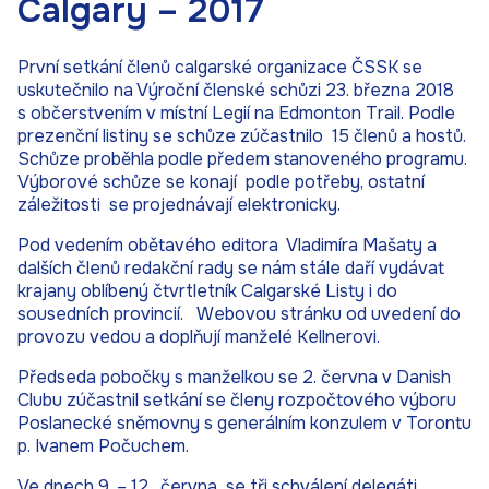
Calgary – 2017
První setkání členů calgarské organizace ČSSK se
uskutečnilo na Výroční členské schůzi 23. března 2018
s občerstvením v místní Legií na Edmonton Trail. Podle
prezenční listiny se schůze zúčastnilo 15 členů a hostů.
Schůze proběhla podle předem stanoveného programu.
Výborové schůze se konají podle potřeby, ostatní
záležitosti se projednávají elektronicky.
Pod vedením obětavého editora Vladimíra Mašaty a
dalších členů redakční rady se nám stále daří vydávat
krajany oblíbený čtvrtletník Calgarské Listy i do
sousedních provincií. Webovou stránku od uvedení do
provozu vedou a doplňují manželé Kellnerovi.
Předseda pobočky s manželkou se 2. června v Danish
Clubu zúčastnil setkání se členy rozpočtového výboru
Poslanecké sněmovny s generálním konzulem v Torontu
p. Ivanem Počuchem.
Ve dnech 9. – 12. června se tři schválení delegáti