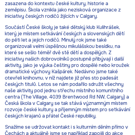
zasazena do kontextu české kultury, historie a
zeměpisu. Škola vznikla jako nezisková organizace z
iniciativy českých rodičů žijících v Calgary.
Součástí České školy je také dětský klub Kulihrášek,
který je místem setkávání českých a slovenských dětí
do pěti let a jejich rodičů. Minulý rok jsme také
organizovali velmi úspěšnou mikulášskou besídku, na
které se sešlo téměř dvě stě dětí a dospělých. Z
iniciativy našich dobrovolníků postupně přibývají i další
aktivity, jako je výuka češtiny pro dospělé nebo kroužek
dramatické výchovy Kašpárek. Nedávno jsme také
otevřeli knihovnu, v níž najdete již přes sto padesát
českých titulů. Letos se nám podařilo sdružit všechny
naše aktivity pod jednu střechu místního komunitního
centra (The Village, 4039 Brentwood Rd NW, Calgary) a
Česká škola v Calgary se tak stává významným místem
rozvoje české kultury a příjemným místem pro setkávání
českých krajanů a přátel České republiky.
Snažíme se udržovat kontakt i s kulturním děním přímo v
Čechách a aktuálně jsme se například zapojili do akce