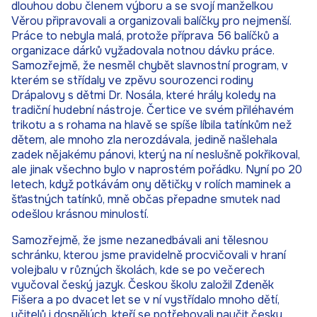
dlouhou dobu členem výboru a se svojí manželkou
Věrou připravovali a organizovali balíčky pro nejmenší.
Práce to nebyla malá, protože příprava 56 balíčků a
organizace dárků vyžadovala notnou dávku práce.
Samozřejmě, že nesměl chybět slavnostní program, v
kterém se střídaly ve zpěvu sourozenci rodiny
Drápalovy s dětmi Dr. Nosála, které hrály koledy na
tradiční hudební nástroje. Čertice ve svém přiléhavém
trikotu a s rohama na hlavě se spíše líbila tatínkům než
dětem, ale mnoho zla nerozdávala, jedině našlehala
zadek nějakému pánovi, který na ní neslušně pokřikoval,
ale jinak všechno bylo v naprostém pořádku. Nyní po 20
letech, když potkávám ony dětičky v rolích maminek a
šťastných tatínků, mně občas přepadne smutek nad
odešlou krásnou minulostí.
Samozřejmě, že jsme nezanedbávali ani tělesnou
schránku, kterou jsme pravidelně procvičovali v hraní
volejbalu v různých školách, kde se po večerech
vyučoval český jazyk. Českou školu založil Zdeněk
Fišera a po dvacet let se v ní vystřídalo mnoho dětí,
učitelů i dospělých, kteří se potřebovali naučit česky.