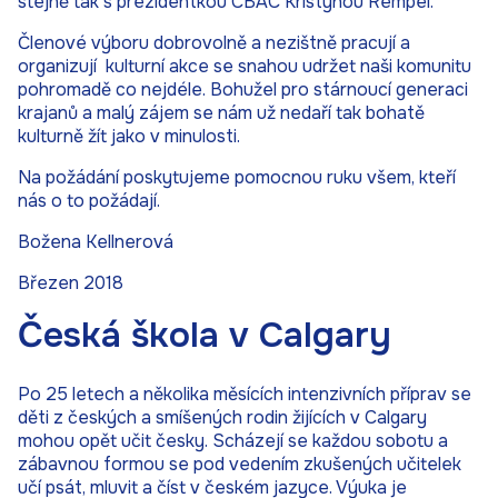
stejně tak s prezidentkou CBAC Kristýnou Rempel.
Členové výboru dobrovolně a nezištně pracují a
organizují kulturní akce se snahou udržet naši komunitu
pohromadě co nejdéle. Bohužel pro stárnoucí generaci
krajanů a malý zájem se nám už nedaří tak bohatě
kulturně žít jako v minulosti.
Na požádání poskytujeme pomocnou ruku všem, kteří
nás o to požádají.
Božena Kellnerová
Březen 2018
Česká škola v Calgary
Po 25 letech a několika měsících intenzivních příprav se
děti z českých a smíšených rodin žijících v Calgary
mohou opět učit česky. Scházejí se každou sobotu a
zábavnou formou se pod vedením zkušených učitelek
učí psát, mluvit a číst v českém jazyce. Výuka je