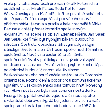
vřele přivítali a uspořádali pro nás několik kulturních a
sociálních akcí. Mirek Faltus, Ruda Puffer, pan
Warvažovský a pan Maštalíř, kteří se privátně scházeli v
domě pana Puffera uspořádali pro všechny nově
příchozí sbírku šatstva a prádla v hale pracoviště Mirka
Faltuse a chtěli předat kormidlo spolku novým
exulantům. Na scéně se objevil Zdenek Fišera, Jan Saler,
Jan Salus, kteří měli být hybnými pákami budoucího
sdružení. Čeští starousedlíci si žili svým calgarským
etnickým životem, ale s Ústředím spolku nechtěli mít nic
společného. Nová vlna exulantů totiž měnila
společenský život v politický a ten vyžadoval vyšší
centrum oraganizace. První zvolený výbor trochu tápal
po doktrině budoucí činnosti, ale živelnost
československého hnutí začala směřovat do Toronské
organizace. Rozhořčení a odpor proti komunistickému
systému v Československu dala tomuto hnutí konečný
ráz. Hlavní postavou byla neúnavná činnost Zdenka
Fišery, který přitahoval do výboru a činnosti spolku
exulantské dobrovolníky. Já byl jeden z prvních a naše
spolupráce trvala i po jeho odchodu v roce 1987 do