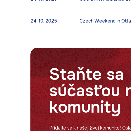
24. 10. 2025
Czech Weekend in Ott
Staňte sa
súčasťou 
komunity
Pridajte sa k našej živej komunite! Os