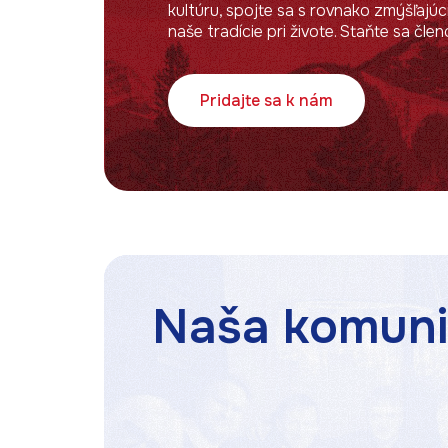
kultúru, spojte sa s rovnako zmýšľajúc
naše tradície pri živote. Staňte sa čle
Pridajte sa k nám
Naša komuni