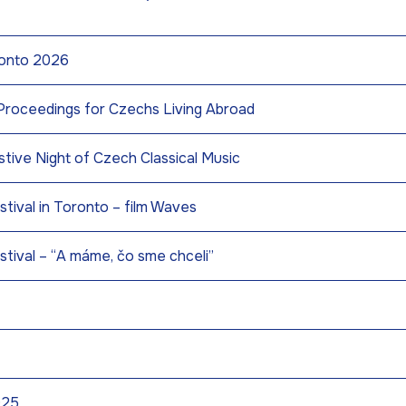
ronto 2026
Proceedings for Czechs Living Abroad
tive Night of Czech Classical Music
tival in Toronto – film Waves
tival – “A máme, čo sme chceli”
025