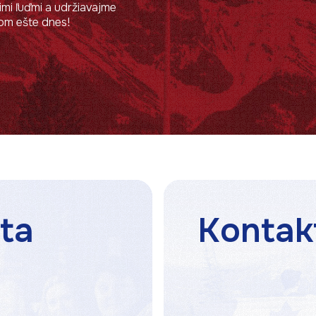
imi ľuďmi a udržiavajme
nom ešte dnes!
ta
Kontak