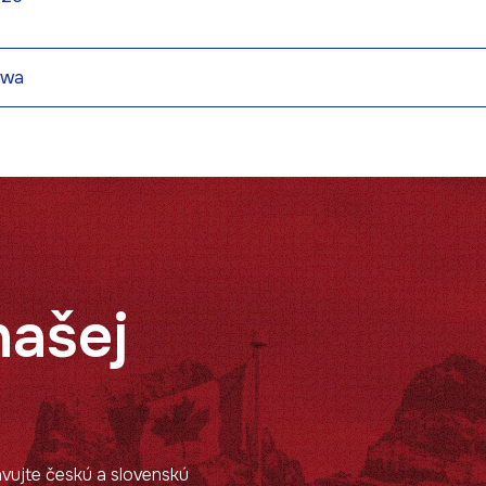
awa
našej
lavujte českú a slovenskú