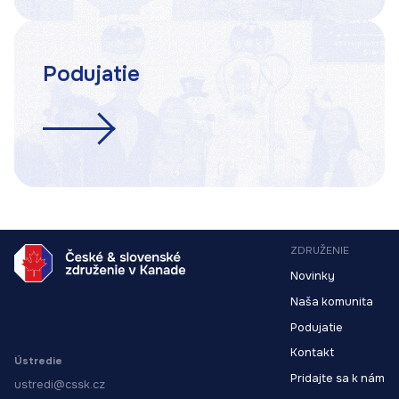
Podujatie
ZDRUŽENIE
Novinky
Naša komunita
Podujatie
Kontakt
Ústredie
Pridajte sa k nám
ustredi@cssk.cz