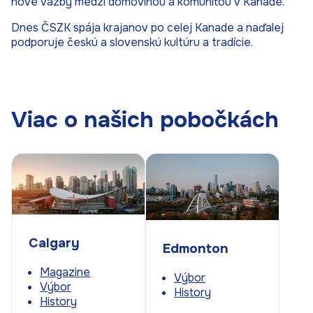
nové väzby medzi domovinou a komunitou v Kanade.
Dnes ČSZK spája krajanov po celej Kanade a naďalej
podporuje českú a slovenskú kultúru a tradície.
Viac o našich pobočkách
Calgary
Edmonton
Magazine
Výbor
Výbor
History
History