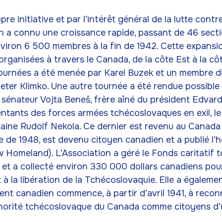
re initiative et par l’intérêt général de la lutte contr
ion a connu une croissance rapide, passant de 46 secti
viron 6 500 membres à la fin de 1942. Cette expansion
rganisées à travers le Canada, de la côte Est à la cô
ournées a été menée par Karel Buzek et un membre d
Peter Klimko. Une autre tournée a été rendue possible
 sénateur Vojta Beneš, frère aîné du président Edvard
ntants des forces armées tchécoslovaques en exil, le
taine Rudolf Nekola. Ce dernier est revenu au Canada
 de 1948, est devenu citoyen canadien et a publié l
Homeland). L’Association a géré le Fonds caritatif 
et a collecté environ 330 000 dollars canadiens pou
et à la libération de la Tchécoslovaquie. Elle a égalem
nt canadien commence, à partir d’avril 1941, à reconn
norité tchécoslovaque du Canada comme citoyens d’un