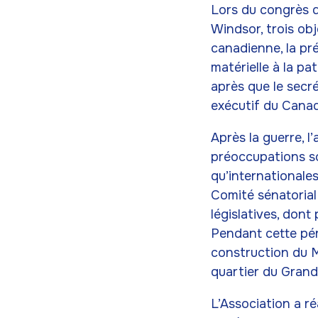
Lors du congrès d
Windsor, trois obj
canadienne, la pré
matérielle à la pa
après que le secr
exécutif du Canad
Après la guerre, l
préoccupations so
qu’internationales
Comité sénatorial
législatives, don
Pendant cette pér
construction du M
quartier du Grand
L’Association a r