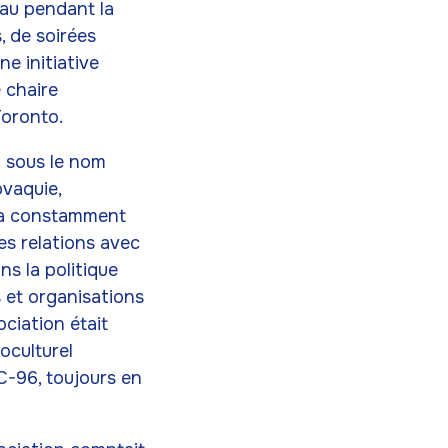
eau pendant la
, de soirées
e initiative
 chaire
Toronto.
4 sous le nom
ovaquie,
 a constamment
es relations avec
s la politique
s et organisations
ociation était
oculturel
 C-96, toujours en