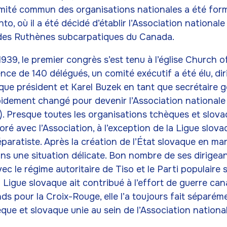
ité commun des organisations nationales a été formé 
to, où il a été décidé d’établir l’Association national
des Ruthènes subcarpatiques du Canada.
1939, le premier congrès s’est tenu à l’église Church o
nce de 140 délégués, un comité exécutif a été élu, di
que président et Karel Buzek en tant que secrétaire 
apidement changé pour devenir l’Association national
 Presque toutes les organisations tchèques et slova
ré avec l’Association, à l’exception de la Ligue slova
paratiste. Après la création de l’État slovaque en mar
ans une situation délicate. Bon nombre de ses dirigea
c le régime autoritaire de Tiso et le Parti populaire
a Ligue slovaque ait contribué à l’effort de guerre ca
ds pour la Croix-Rouge, elle l’a toujours fait séparém
e et slovaque unie au sein de l’Association nationa