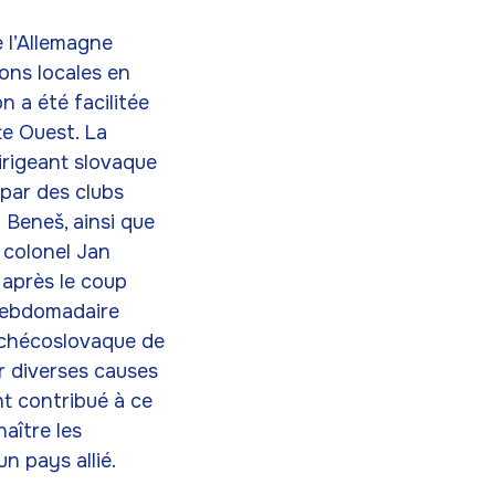
e l’Allemagne
ons locales en
 a été facilitée
te Ouest. La
irigeant slovaque
 par des clubs
 Beneš, ainsi que
 colonel Jan
 après le coup
’hebdomadaire
tchécoslovaque de
r diverses causes
ent contribué à ce
aître les
 pays allié.