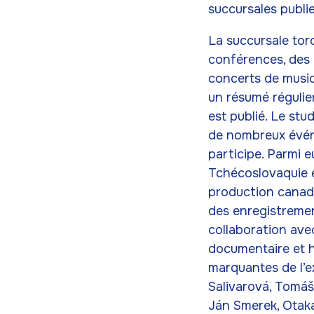
succursales publie
La succursale tor
conférences, des 
concerts de musiq
un résumé régulie
est publié. Le stu
de nombreux événe
participe. Parmi e
Tchécoslovaquie en
production canadi
des enregistreme
collaboration ave
documentaire et h
marquantes de l’
Salivarová, Tomáš
Ján Smerek, Otakar