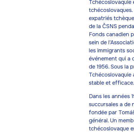
Tchécoslovaquie e
tchécoslovaques. 
expatriés tchèque
de la ČSNS pendan
Fonds canadien po
sein de l’Associat
les immigrants so
événement qui a c
de 1956. Sous la 
Tchécoslovaquie 
stable et efficace
Dans les années 19
succursales a de 
fondée par Tomáš 
général. Un membre
tchécoslovaque en 