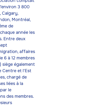
sociation comptait
d’environ 3 800
, Calgary,
ndon, Montréal,
rême de
e chaque année les
s. Entre deux
sept
igration, affaires
 de 6 à 12 membres
) siège également
e Centre et l’Est
res, chargé de
s liées à la
par le
ions des membres.
usieurs