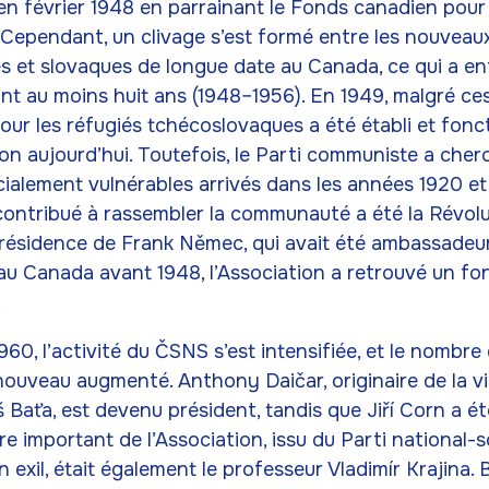
n février 1948 en parrainant le Fonds canadien pour 
Cependant, un clivage s’est formé entre les nouveaux 
s et slovaques de longue date au Canada, ce qui a ent
t au moins huit ans (1948–1956). En 1949, malgré ces 
ur les réfugiés tchécoslovaques a été établi et fonc
ion aujourd’hui. Toutefois, le Parti communiste a cher
cialement vulnérables arrivés dans les années 1920 et
ontribué à rassembler la communauté a été la Révol
présidence de Frank Němec, qui avait été ambassadeu
au Canada avant 1948, l’Association a retrouvé un f
.
60, l’activité du ČSNS s’est intensifiée, et le nombre
nouveau augmenté. Anthony Daičar, originaire de la vi
Baťa, est devenu président, tandis que Jiří Corn a été
 important de l’Association, issu du Parti national-so
exil, était également le professeur Vladimír Krajina. 