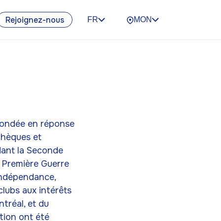
Rejoignez-nous
FR
MON
 fondée en réponse
chèques et
dant la Seconde
a Première Guerre
 indépendance,
lubs aux intérêts
tréal, et du
tion ont été