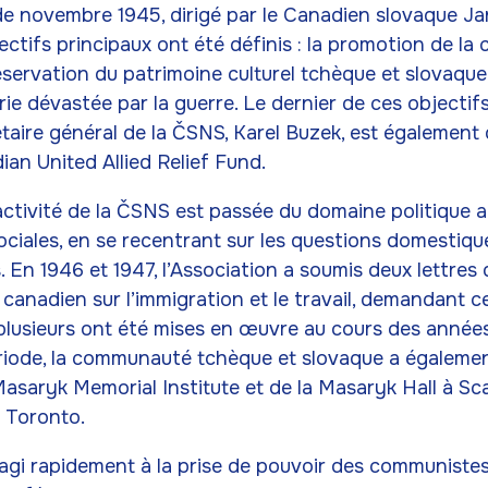
e novembre 1945, dirigé par le Canadien slovaque Ja
ectifs principaux ont été définis : la promotion de la
servation du patrimoine culturel tchèque et slovaque, 
trie dévastée par la guerre. Le dernier de ces objectifs
étaire général de la ČSNS, Karel Buzek, est également
ian United Allied Relief Fund.
’activité de la ČSNS est passée du domaine politique 
ciales, en se recentrant sur les questions domestiqu
. En 1946 et 1947, l’Association a soumis deux lettres 
 canadien sur l’immigration et le travail, demandant 
t plusieurs ont été mises en œuvre au cours des années
iode, la communauté tchèque et slovaque a également
asaryk Memorial Institute et de la Masaryk Hall à Sc
 Toronto.
éagi rapidement à la prise de pouvoir des communiste