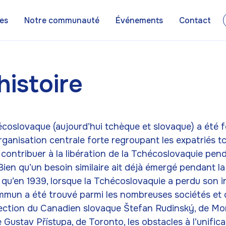
es
Notre communauté
Événements
Contact
histoire
écoslovaque (aujourd’hui tchèque et slovaque) a été
rganisation centrale forte regroupant les expatriés t
 contribuer à la libération de la Tchécoslovaquie pen
Bien qu’un besoin similaire ait déjà émergé pendant l
t qu’en 1939, lorsque la Tchécoslovaquie a perdu son
mmun a été trouvé parmi les nombreuses sociétés et c
irection du Canadien slovaque Štefan Rudinský, de Mon
Gustav Přístupa, de Toronto, les obstacles à l’unifica