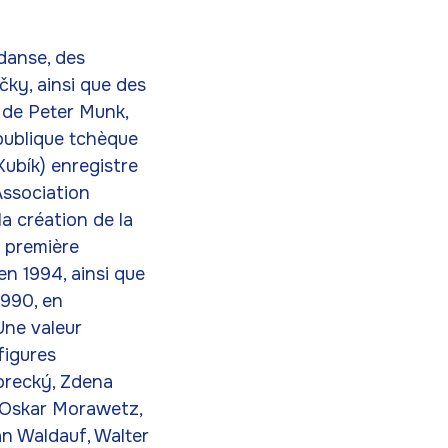
danse, des
čky, ainsi que des
 de Peter Munk,
épublique tchèque
Kubík) enregistre
Association
la création de la
a première
n 1994, ainsi que
1990, en
Une valeur
figures
orecký, Zdena
, Oskar Morawetz,
Jan Waldauf, Walter