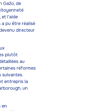
n Gažo, de
 citoyenneté
et l’aide
 a pu être réalisé
 devenu directeur
aux
es plutôt
détaillées au
certaines réformes
 suivantes.
 entrepris la
arborough, un
s en