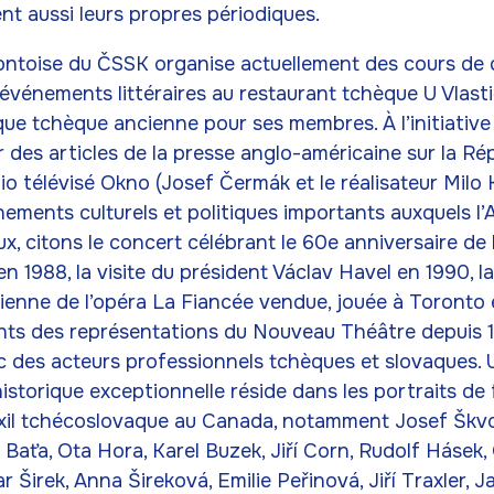
nt aussi leurs propres périodiques.
ontoise du ČSSK organise actuellement des cours de 
événements littéraires au restaurant tchèque U Vlasti
ue tchèque ancienne pour ses membres. À l’initiative
r des articles de la presse anglo-américaine sur la R
dio télévisé Okno (Josef Čermák et le réalisateur Milo 
ments culturels et politiques importants auxquels l’
ux, citons le concert célébrant le 60e anniversaire de 
 1988, la visite du président Václav Havel en 1990, l
enne de l’opéra La Fiancée vendue, jouée à Toronto e
nts des représentations du Nouveau Théâtre depuis 
c des acteurs professionnels tchèques et slovaques. 
istorique exceptionnelle réside dans les portraits de 
exil tchécoslovaque au Canada, notamment Josef Škv
 Baťa, Ota Hora, Karel Buzek, Jiří Corn, Rudolf Hásek
 Širek, Anna Šireková, Emilie Peřinová, Jiří Traxler, 