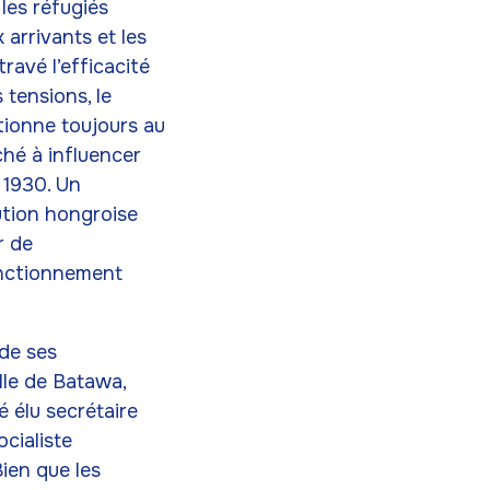
les réfugiés
arrivants et les
ravé l’efficacité
tensions, le
tionne toujours au
ché à influencer
 1930. Un
ution hongroise
r de
onctionnement
 de ses
lle de Batawa,
 élu secrétaire
cialiste
Bien que les