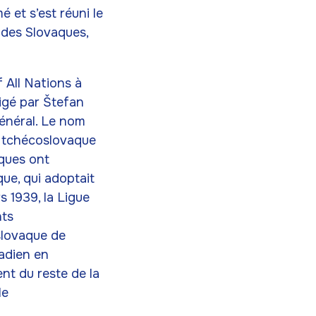
et s’est réuni le
e des Slovaques,
f All Nations à
rigé par Štefan
général. Le nom
e tchécoslovaque
ques ont
que, qui adoptait
s 1939, la Ligue
nts
 slovaque de
nadien en
ent du reste de la
le