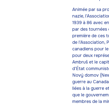
Animée par sa prop
nazie, l’Associat
1939 à 86 avec en
par des tournées o
première de ces t
de l’Association, 
canadiens pour le
pour deux représe
Ambruš et le capi
d’État communiste
Nový domov (New 
guerre au Canada 
liées à la guerre 
que le gouverneme
membres de la mi