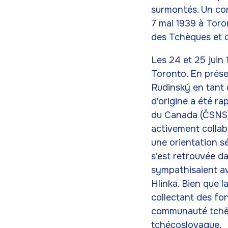
surmontés. Un com
7 mai 1939 à Toron
des Tchèques et 
Les 24 et 25 juin 
Toronto. En prése
Rudinský en tant 
d’origine a été r
du Canada (ČSNS).
activement collabo
une orientation sé
s’est retrouvée d
sympathisaient ave
Hlinka. Bien que l
collectant des fon
communauté tchèqu
tchécoslovaque.