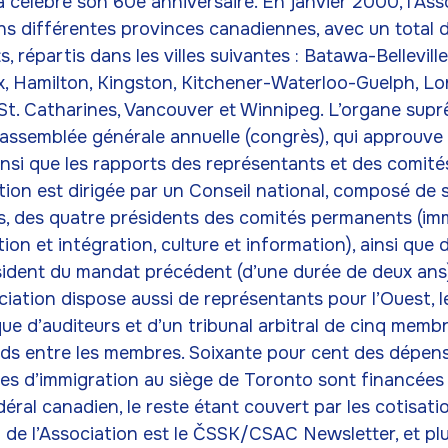
a célébré son 60e anniversaire. En janvier 2000, l’As
ns différentes provinces canadiennes, avec un total 
 répartis dans les villes suivantes : Batawa-Belleville
, Hamilton, Kingston, Kitchener-Waterloo-Guelph, Lo
St. Catharines, Vancouver et Winnipeg. L’organe sup
 l’assemblée générale annuelle (congrès), qui approuv
ainsi que les rapports des représentants et des comité
tion est dirigée par un Conseil national, composé de 
s, des quatre présidents des comités permanents (imm
tion et intégration, culture et information), ainsi que
ésident du mandat précédent (d’une durée de deux ans
ciation dispose aussi de représentants pour l’Ouest, l
ue d’auditeurs et d’un tribunal arbitral de cinq memb
ends entre les membres. Soixante pour cent des dépense
res d’immigration au siège de Toronto sont financées 
ral canadien, le reste étant couvert par les cotisat
el de l’Association est le ČSSK/CSAC Newsletter, et pl