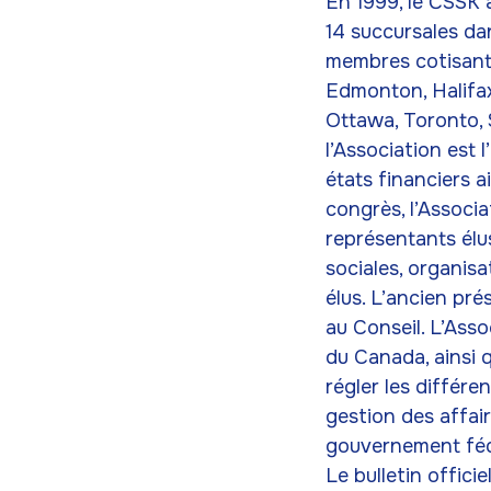
En 1999, le ČSSK 
14 succursales da
membres cotisants,
Edmonton, Halifax
Ottawa, Toronto, 
l’Association est
états financiers 
congrès, l’Associa
représentants élu
sociales, organisa
élus. L’ancien pr
au Conseil. L’Asso
du Canada, ainsi q
régler les différ
gestion des affai
gouvernement fédé
Le bulletin offici