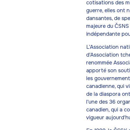
cotisations des m
guerre, elles ont 
dansantes, de spe
majeure du ČSNS a
indépendante pour 
L’Association nat
d’Association tché
renommée Associa
apporté son souti
les gouvernements
canadienne, qui vi
de la diaspora ont
l’une des 36 orga
canadien, qui a co
vigueur aujourd’hu