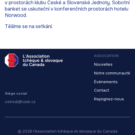
v prostorách klubu České a Slovenské Jednoty. Sobotní
banket se uskuteční v konferenčních prostorách hotelu
Norwood.
Těšíme se na setkání.
ASSOCIATION
Nouvelles
Notre communauté
Événements
Contact
Siège social
Rejoignez-nous
ustredi@cssk.cz
© 2026 l’Association tchèque et slovaque du Canada