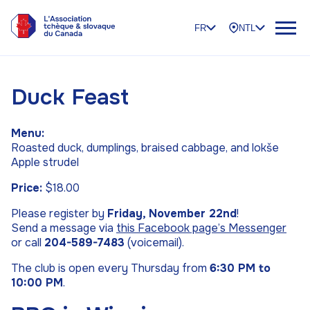
FR
NTL
Duck Feast
Menu:
Roasted duck, dumplings, braised cabbage, and lokše
Apple strudel
Price:
$18.00
Please register by
Friday, November 22nd
!
Send a message via
this Facebook page’s Messenger
or call
204-589-7483
(voicemail).
The club is open every Thursday from
6:30 PM to
10:00 PM
.