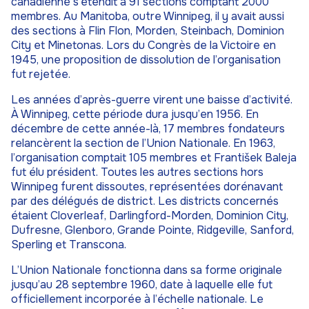
canadienne s’étendit à 91 sections comptant 2000
membres. Au Manitoba, outre Winnipeg, il y avait aussi
des sections à Flin Flon, Morden, Steinbach, Dominion
City et Minetonas. Lors du Congrès de la Victoire en
1945, une proposition de dissolution de l’organisation
fut rejetée.
Les années d’après-guerre virent une baisse d’activité.
À Winnipeg, cette période dura jusqu’en 1956. En
décembre de cette année-là, 17 membres fondateurs
relancèrent la section de l’Union Nationale. En 1963,
l’organisation comptait 105 membres et František Baleja
fut élu président. Toutes les autres sections hors
Winnipeg furent dissoutes, représentées dorénavant
par des délégués de district. Les districts concernés
étaient Cloverleaf, Darlingford-Morden, Dominion City,
Dufresne, Glenboro, Grande Pointe, Ridgeville, Sanford,
Sperling et Transcona.
L’Union Nationale fonctionna dans sa forme originale
jusqu’au 28 septembre 1960, date à laquelle elle fut
officiellement incorporée à l’échelle nationale. Le