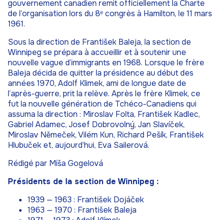
gouvernement canadien remit officiellement la Charte
de l’organisation lors du 8ᵉ congrès à Hamilton, le 11 mars
1961.
Sous la direction de František Baleja, la section de
Winnipeg se prépara à accueillir et à soutenir une
nouvelle vague d’immigrants en 1968. Lorsque le frère
Baleja décida de quitter la présidence au début des
années 1970, Adolf Klimek, ami de longue date de
l’après-guerre, prit la relève. Après le frère Klimek, ce
fut la nouvelle génération de Tchéco-Canadiens qui
assuma la direction : Miroslav Folta, František Kadlec,
Gabriel Adamec, Josef Dobrovolný, Jan Slavíček,
Miroslav Němeček, Vilém Kun, Richard Pešík, František
Hlubuček et, aujourd’hui, Eva Sailerová.
Rédigé par Míša Gogelová
Présidents de la section de Winnipeg :
1939 — 1963 : František Dojáček
1963 — 1970 : František Baleja