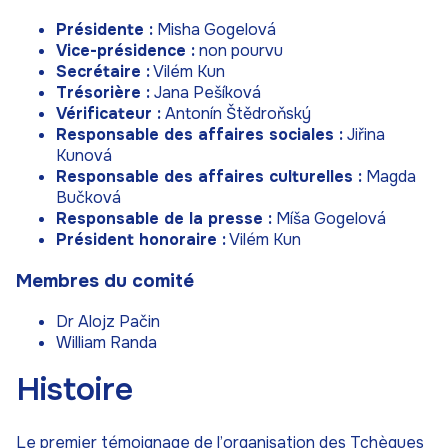
Présidente :
Misha Gogelová
Vice-présidence :
non pourvu
Secrétaire :
Vilém Kun
Trésorière :
Jana Pešíková
Vérificateur :
Antonín Štědroňský
Responsable des affaires sociales :
Jiřina
Kunová
Responsable des affaires culturelles :
Magda
Bučková
Responsable de la presse :
Míša Gogelová
Président honoraire :
Vilém Kun
Membres du comité
Dr Alojz Pačin
William Randa
Histoire
Le premier témoignage de l’organisation des Tchèques