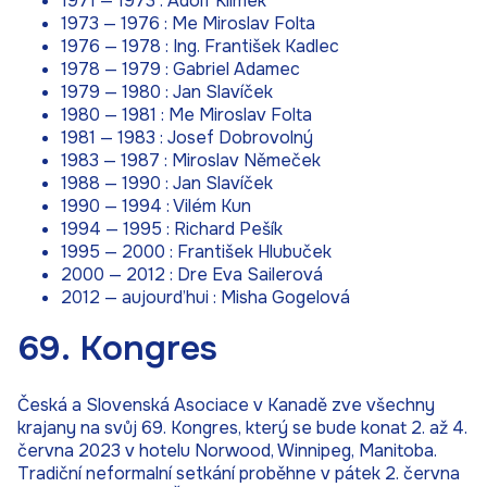
1971 — 1973 : Adolf Klímek
1973 — 1976 : Me Miroslav Folta
1976 — 1978 : Ing. František Kadlec
1978 — 1979 : Gabriel Adamec
1979 — 1980 : Jan Slavíček
1980 — 1981 : Me Miroslav Folta
1981 — 1983 : Josef Dobrovolný
1983 — 1987 : Miroslav Němeček
1988 — 1990 : Jan Slavíček
1990 — 1994 : Vilém Kun
1994 — 1995 : Richard Pešík
1995 — 2000 : František Hlubuček
2000 — 2012 : Dre Eva Sailerová
2012 — aujourd’hui : Misha Gogelová
69. Kongres
Česká a Slovenská Asociace v Kanadě zve všechny
krajany na svůj 69. Kongres, který se bude konat 2. až 4.
června 2023 v hotelu Norwood, Winnipeg, Manitoba.
Tradiční neformalní setkání proběhne v pátek 2. června