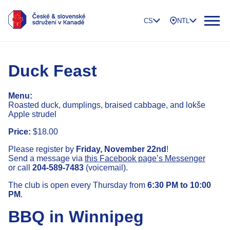
CS
NTL
Duck Feast
Menu:
Roasted duck, dumplings, braised cabbage, and lokše
Apple strudel
Price:
$18.00
Please register by
Friday, November 22nd
!
Send a message via
this Facebook page’s Messenger
or call
204-589-7483
(voicemail).
The club is open every Thursday from
6:30 PM to 10:00
PM
.
BBQ in Winnipeg