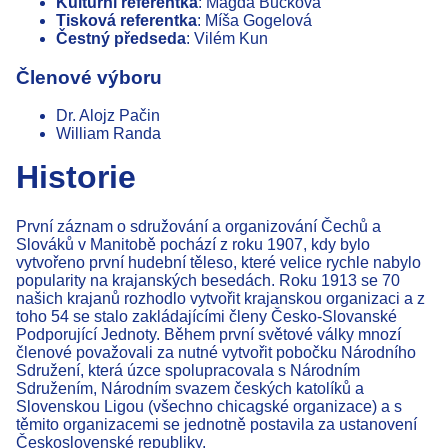
Kulturní referentka
: Magda Bučková
Tisková referentka
: Míša Gogelová
Čestný předseda
: Vilém Kun
Členové výboru
Dr. Alojz Pačin
William Randa
Historie
První záznam o sdružování a organizování Čechů a
Slováků v Manitobě pochází z roku 1907, kdy bylo
vytvořeno první hudební těleso, které velice rychle nabylo
popularity na krajanských besedách. Roku 1913 se 70
našich krajanů rozhodlo vytvořit krajanskou organizaci a z
toho 54 se stalo zakládajícími členy Česko-Slovanské
Podporující Jednoty. Během první světové války mnozí
členové považovali za nutné vytvořit pobočku Národního
Sdružení, která úzce spolupracovala s Národním
Sdružením, Národním svazem českých katolíků a
Slovenskou Ligou (všechno chicagské organizace) a s
těmito organizacemi se jednotně postavila za ustanovení
Československé republiky.