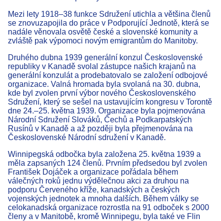
Mezi lety 1918–38 funkce Sdružení utichla a většina členů
se znovuzapojila do práce v Podporující Jednotě, která se
nadále věnovala osvětě české a slovenské komunity a
zvláště pak výpomoci novým emigrantům do Manitoby.
Druhého dubna 1939 generální konzul Československé
republiky v Kanadě svolal zástupce našich krajanů na
generální konzulát a prodebatovalo se založení odbojové
organizace. Valná hromada byla svolaná na 30. dubna,
kde byl zvolen první výbor nového Československého
Sdružení, který se sešel na ustavujícím kongresu v Torontě
dne 24.–25. května 1939. Organizace byla pojmenována
Národní Sdružení Slováků, Čechů a Podkarpatských
Rusínů v Kanadě a až později byla přejmenována na
Československé Národní sdružení v Kanadě.
Winnipegská odbočka byla založena 25. května 1939 a
měla zapsaných 124 členů. Prvním předsedou byl zvolen
František Dojáček a organizace pořádala během
válečných roků jednu výdělečnou akci za druhou na
podporu Červeného kříže, kanadských a českých
vojenských jednotek a mnoha dalších. Během války se
celokanadská organizace rozrostla na 91 odboček s 2000
členy a v Manitobě, kromě Winnipegu, byla také ve Flin