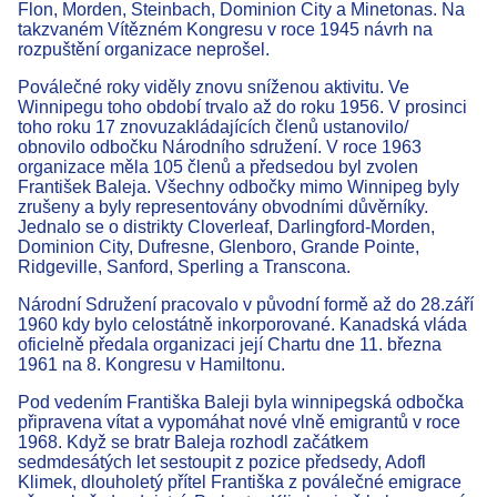
Flon, Morden, Steinbach, Dominion City a Minetonas. Na
takzvaném Vítězném Kongresu v roce 1945 návrh na
rozpuštění organizace neprošel.
Poválečné roky viděly znovu sníženou aktivitu. Ve
Winnipegu toho období trvalo až do roku 1956. V prosinci
toho roku 17 znovuzakládajících členů ustanovilo/
obnovilo odbočku Národního sdružení. V roce 1963
organizace měla 105 členů a předsedou byl zvolen
František Baleja. Všechny odbočky mimo Winnipeg byly
zrušeny a byly representovány obvodními důvěrníky.
Jednalo se o distrikty Cloverleaf, Darlingford-Morden,
Dominion City, Dufresne, Glenboro, Grande Pointe,
Ridgeville, Sanford, Sperling a Transcona.
Národní Sdružení pracovalo v původní formě až do 28.září
1960 kdy bylo celostátně inkorporované. Kanadská vláda
oficielně předala organizaci její Chartu dne 11. března
1961 na 8. Kongresu v Hamiltonu.
Pod vedením Františka Baleji byla winnipegská odbočka
připravena vítat a vypomáhat nové vlně emigrantů v roce
1968. Když se bratr Baleja rozhodl začátkem
sedmdesátých let sestoupit z pozice předsedy, Adofl
Klimek, dlouholetý přítel Františka z poválečné emigrace