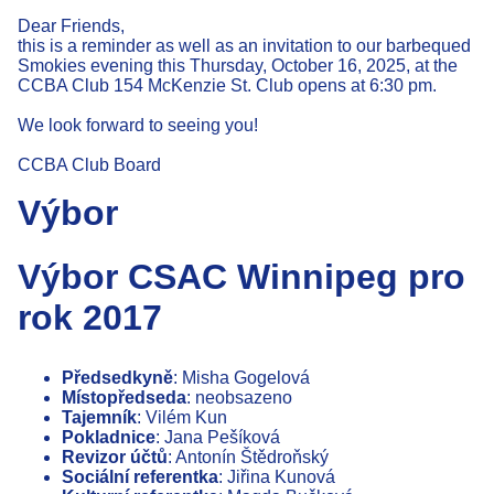
Dear Friends,
this is a reminder as well as an invitation to our barbequed
Smokies evening this Thursday, October 16, 2025, at the
CCBA Club 154 McKenzie St. Club opens at 6:30 pm.
We look forward to seeing you!
CCBA Club Board
Výbor
Výbor CSAC Winnipeg pro
rok 2017
Předsedkyně
: Misha Gogelová
Místopředseda
: neobsazeno
Tajemník
: Vilém Kun
Pokladnice
: Jana Pešíková
Revizor účtů
: Antonín Štědroňský
Sociální referentka
: Jiřina Kunová