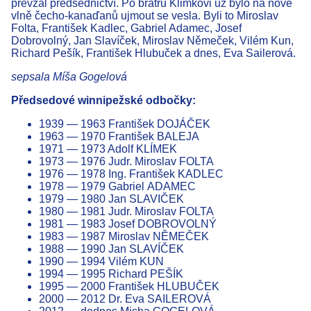
převzal předsednictví. Po bratru Klimkovi už bylo na nové
vlně čecho-kanaďanů ujmout se vesla. Byli to Miroslav
Folta, František Kadlec, Gabriel Adamec, Josef
Dobrovolný, Jan Slavíček, Miroslav Němeček, Vilém Kun,
Richard Pešík, František Hlubuček a dnes, Eva Sailerová.
sepsala Míša Gogelová
Předsedové winnipežské odbočky:
1939 — 1963 František DOJÁČEK
1963 — 1970 František BALEJA
1971 — 1973 Adolf KLÍMEK
1973 — 1976 Judr. Miroslav FOLTA
1976 — 1978 Ing. František KADLEC
1978 — 1979 Gabriel ADAMEC
1979 — 1980 Jan SLAVIČEK
1980 — 1981 Judr. Miroslav FOLTA
1981 — 1983 Josef DOBROVOLNÝ
1983 — 1987 Miroslav NĚMEČEK
1988 — 1990 Jan SLAVÍČEK
1990 — 1994 Vilém KUN
1994 — 1995 Richard PEŠÍK
1995 — 2000 František HLUBUČEK
2000 — 2012 Dr. Eva SAILEROVÁ