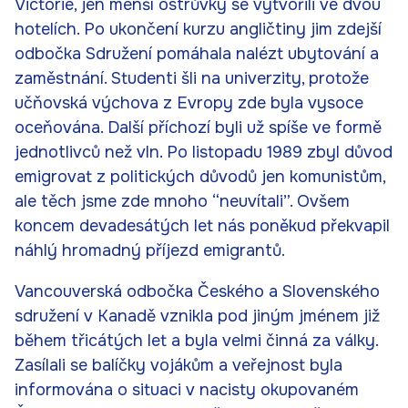
Victorie, jen menší ostrůvky se vytvořili ve dvou
hotelích. Po ukončení kurzu angličtiny jim zdejší
odbočka Sdružení pomáhala nalézt ubytování a
zaměstnání. Studenti šli na univerzity, protože
učňovská výchova z Evropy zde byla vysoce
oceňována. Další příchozí byli už spíše ve formě
jednotlivců než vln. Po listopadu 1989 zbyl důvod
emigrovat z politických důvodů jen komunistům,
ale těch jsme zde mnoho “neuvítali”. Ovšem
koncem devadesátých let nás poněkud překvapil
náhlý hromadný příjezd emigrantů.
Vancouverská odbočka Českého a Slovenského
sdružení v Kanadě vznikla pod jiným jménem již
během třicátých let a byla velmi činná za války.
Zasílali se balíčky vojákům a veřejnost byla
informována o situaci v nacisty okupovaném