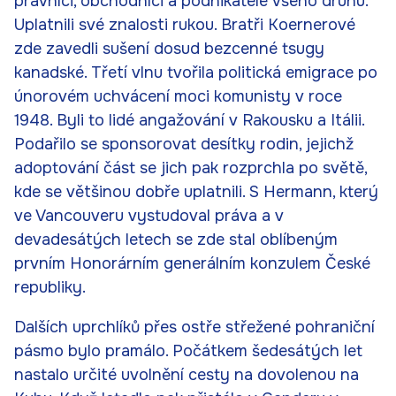
právníci, obchodníci a podnikatelé všeho druhu.
Uplatnili své znalosti rukou. Bratři Koernerové
zde zavedli sušení dosud bezcenné tsugy
kanadské. Třetí vlnu tvořila politická emigrace po
únorovém uchvácení moci komunisty v roce
1948. Byli to lidé angažování v Rakousku a Itálii.
Podařilo se sponsorovat desítky rodin, jejichž
adoptování část se jich pak rozprchla po světě,
kde se většinou dobře uplatnili. S Hermann, který
ve Vancouveru vystudoval práva a v
devadesátých letech se zde stal oblíbeným
prvním Honorárním generálním konzulem České
republiky.
Dalších uprchlíků přes ostře střežené pohraniční
pásmo bylo pramálo. Počátkem šedesátých let
nastalo určité uvolnění cesty na dovolenou na