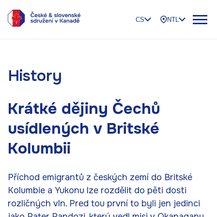
CS
NTL
History
Krátké dějiny Čechů
usídlených v Britské
Kolumbii
Příchod emigrantů z českých zemí do Britské
Kolumbie a Yukonu lze rozdělit do pěti dosti
rozličných vln. Pred tou první to byli jen jedinci
jako Pater Pandozi, který vedl misi v Okanaganu