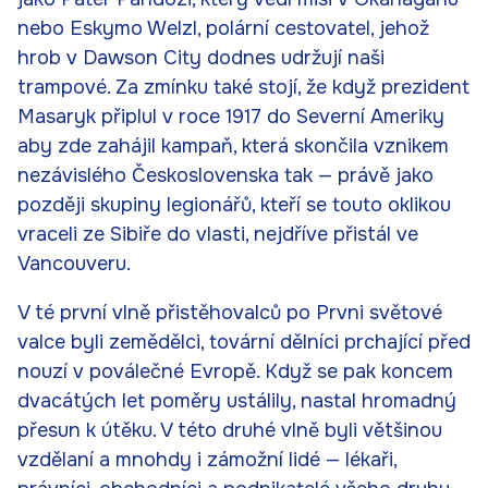
nebo Eskymo Welzl, polární cestovatel, jehož
hrob v Dawson City dodnes udržují naši
trampové. Za zmínku také stojí, že když prezident
Masaryk připlul v roce 1917 do Severní Ameriky
aby zde zahájil kampaň, která skončila vznikem
nezávislého Československa tak — právě jako
později skupiny legionářů, kteří se touto oklikou
vraceli ze Sibiře do vlasti, nejdříve přistál ve
Vancouveru.
V té první vlně přistěhovalců po Prvni světové
valce byli zemědělci, tovární dělníci prchající před
nouzí v poválečné Evropě. Když se pak koncem
dvacátých let poměry ustálily, nastal hromadný
přesun k útěku. V této druhé vlně byli většinou
vzdělaní a mnohdy i zámožní lidé — lékaři,