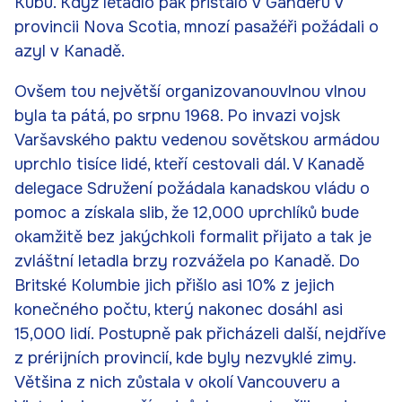
Kubu. Když letadlo pak přistálo v Ganderu v
provincii Nova Scotia, mnozí pasažéři požádali o
azyl v Kanadě.
Ovšem tou největší organizovanouvlnou vlnou
byla ta pátá, po srpnu 1968. Po invazi vojsk
Varšavského paktu vedenou sovětskou armádou
uprchlo tisíce lidé, kteří cestovali dál. V Kanadě
delegace Sdružení požádala kanadskou vládu o
pomoc a získala slib, že 12,000 uprchlíků bude
okamžitě bez jakýchkoli formalit přijato a tak je
zvláštní letadla brzy rozvážela po Kanadě. Do
Britské Kolumbie jich přišlo asi 10% z jejich
konečného počtu, který nakonec dosáhl asi
15,000 lidí. Postupně pak přicházeli další, nejdříve
z prérijních provincií, kde byly nezvyklé zimy.
Většina z nich zůstala v okolí Vancouveru a