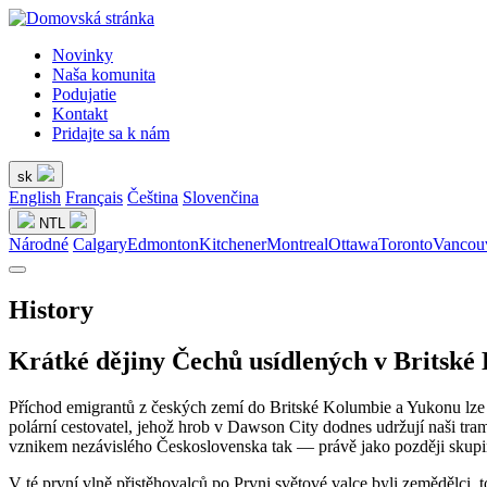
Novinky
Naša komunita
Podujatie
Kontakt
Pridajte sa k nám
sk
English
Français
Čeština
Slovenčina
NTL
Národné
Calgary
Edmonton
Kitchener
Montreal
Ottawa
Toronto
Vancou
History
Krátké dějiny Čechů usídlených v Britské
Příchod emigrantů z českých zemí do Britské Kolumbie a Yukonu lze ro
polární cestovatel, jehož hrob v Dawson City dodnes udržují naši tra
vznikem nezávislého Československa tak — právě jako později skupiny l
V té první vlně přistěhovalců po Prvni světové valce byli zemědělci,