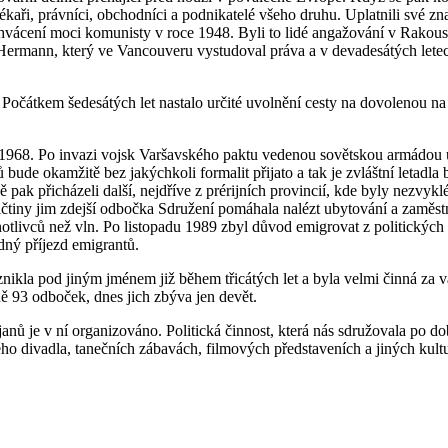
ékaři, právníci, obchodníci a podnikatelé všeho druhu. Uplatnili své z
hvácení moci komunisty v roce 1948. Byli to lidé angažování v Rakousku 
i. S Hermann, který ve Vancouveru vystudoval práva a v devadesátých l
 Počátkem šedesátých let nastalo určité uvolnění cesty na dovolenou n
1968. Po invazi vojsk Varšavského paktu vedenou sovětskou armádou upr
bude okamžitě bez jakýchkoli formalit přijato a tak je zvláštní letadl
 pak přicházeli další, nejdříve z prérijních provincií, kde byly nezvykl
ičtiny jim zdejší odbočka Sdružení pomáhala nalézt ubytování a zaměst
notlivců než vln. Po listopadu 1989 zbyl důvod emigrovat z politickýc
ný příjezd emigrantů.
a pod jiným jménem již během třicátých let a byla velmi činná za vál
 93 odboček, dnes jich zbýva jen devět.
anů je v ní organizováno. Politická činnost, která nás sdružovala po do
 divadla, tanečních zábavách, filmových představeních a jiných kulturn