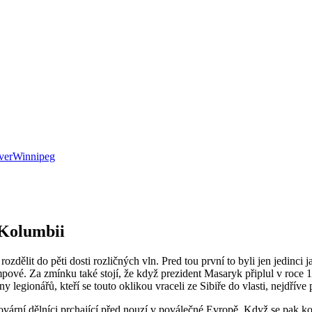
ver
Winnipeg
 Kolumbii
zdělit do pěti dosti rozličných vln. Pred tou první to byli jen jedinc
mpové. Za zmínku také stojí, že když prezident Masaryk připlul v roce
egionářů, kteří se touto oklikou vraceli ze Sibiře do vlasti, nejdříve 
 tovární dělníci prchající před nouzí v poválečné Evropě. Když se pak 