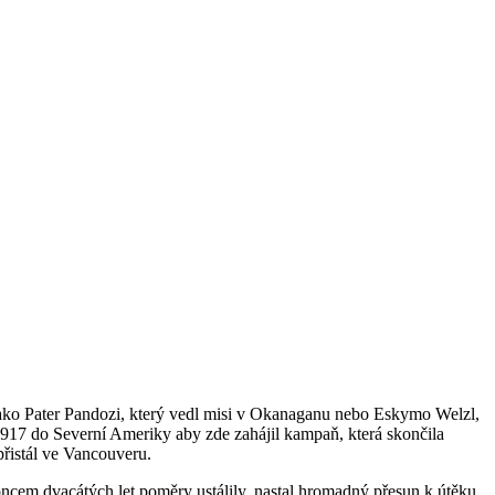
i jako Pater Pandozi, který vedl misi v Okanaganu nebo Eskymo Welzl,
 1917 do Severní Ameriky aby zde zahájil kampaň, která skončila
přistál ve Vancouveru.
koncem dvacátých let poměry ustálily, nastal hromadný přesun k útěku.