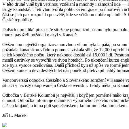
V této druhé vlně byli většinou vzdělaní a mnohdy i zámožní lidé — l
tsugy kanadské. Třetí vlnu tvořila politická emigrace po únorovém uc
část se jich pak rozprchla po světě, kde se většinou dobře uplatnil
České republiky.
Dalších uprchlíků přes ostře střežené pohraniční pásmo bylo pramálo.
mnozí pasažéři požádali o azyl v Kanadě.
Ovšem tou největší organizovanouvlnou vlnou byla ta pátá, po srpnu 
požádala kanadskou vládu o pomoc a získala slib, že 12,000 uprchlíků 
jejich konečného počtu, který nakonec dosáhl asi 15,000 lidí. Postupně
menší ostrůvky se vytvořili ve dvou hotelích. Po ukončení kurzu angl
zde byla vysoce oceňována. Další příchozí byli už spíše ve formě jed
Ovšem koncem devadesátých let nás poněkud překvapil náhlý hromad
Vancouverská odbočka Českého a Slovenského sdružení v Kanadě vznikl
situaci v nacisty okupovaném Československu. Tehdy měla po Kanadě
Odbočka v Britské Kolumbii je největší, i když jen poměrně málo kraj
činnost. Odbočka informuje o činnosti výborného českého ochotnického
našich krajanů, a to na poli společenském, kulturním i ekonomickém.
Jiří L. Macek