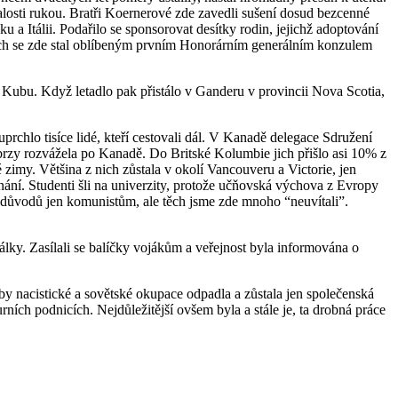
nalosti rukou. Bratři Koernerové zde zavedli sušení dosud bezcenné
a Itálii. Podařilo se sponsorovat desítky rodin, jejichž adoptování
etech se zde stal oblíbeným prvním Honorárním generálním konzulem
a Kubu. Když letadlo pak přistálo v Ganderu v provincii Nova Scotia,
chlo tisíce lidé, kteří cestovali dál. V Kanadě delegace Sdružení
a brzy rozvážela po Kanadě. Do Britské Kolumbie jich přišlo asi 10% z
é zimy. Většina z nich zůstala v okolí Vancouveru a Victorie, jen
nání. Studenti šli na univerzity, protože učňovská výchova z Evropy
h důvodů jen komunistům, ale těch jsme zde mnoho “neuvítali”.
ky. Zasílali se balíčky vojákům a veřejnost byla informována o
by nacistické a sovětské okupace odpadla a zůstala jen společenská
ích podnicích. Nejdůležitější ovšem byla a stále je, ta drobná práce