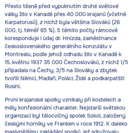
Přesto těsně před vypuknutím druhé světové
války žilo v Kanadě přes 40 000 krajanů (včetně
Karpatorusů), z nichž byla většina Slováků (26
000, tj. téměř 65 %). S těmito počty rámcově
koresponduje i údaj dr. Hnízda, zaměstnance
československého generálního konzulátu v
Montrealu, podle jehož odhadu žilo v Kanadě k
15. květnu 1937 35 000 Čechoslováků, z nichž 1/5
připadala na Čechy, 3/5 na Slováky a zbytek
tvořili Němci, Maďaři, Poláci, Židé a podkarpatští
Rusíni.
První krajanské spolky vznikaly při kostelech a
měly konfesionální charakter. Nejstarší světskou
organizací byl tělocvičný spolek Sokol, založený
českými horníky ve Franken v roce 1912. K daleko
masivnějšímu zakládání spolků, jež sdružovaly