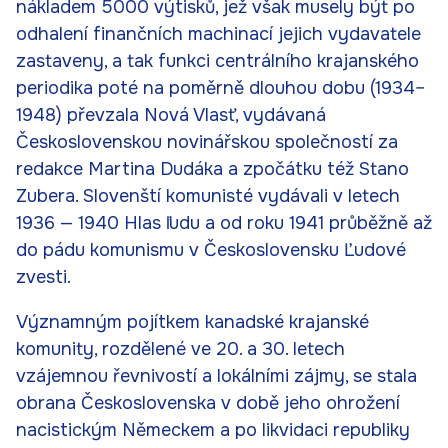
nákladem 5000 výtisků, jež však musely být po
odhalení finančních machinací jejich vydavatele
zastaveny, a tak funkci centrálního krajanského
periodika poté na poměrně dlouhou dobu (1934–
1948) převzala Nová Vlasť, vydávaná
Československou novinářskou společností za
redakce Martina Dudáka a zpočátku též Stano
Zubera. Slovenští komunisté vydávali v letech
1936 — 1940 Hlas ľudu a od roku 1941 průběžně až
do pádu komunismu v Československu Ľudové
zvesti.
Významným pojítkem kanadské krajanské
komunity, rozdělené ve 20. a 30. letech
vzájemnou řevnivostí a lokálními zájmy, se stala
obrana Československa v době jeho ohrožení
nacistickým Německem a po likvidaci republiky