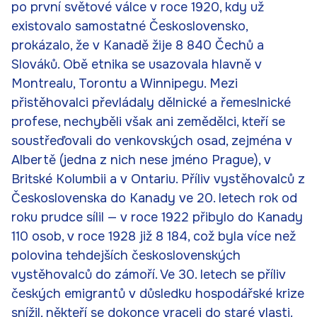
po první světové válce v roce 1920, kdy už
existovalo samostatné Československo,
prokázalo, že v Kanadě žije 8 840 Čechů a
Slováků. Obě etnika se usazovala hlavně v
Montrealu, Torontu a Winnipegu. Mezi
přistěhovalci převládaly dělnické a řemeslnické
profese, nechyběli však ani zemědělci, kteří se
soustřeďovali do venkovských osad, zejména v
Albertě (jedna z nich nese jméno Prague), v
Britské Kolumbii a v Ontariu. Příliv vystěhovalců z
Československa do Kanady ve 20. letech rok od
roku prudce sílil — v roce 1922 přibylo do Kanady
110 osob, v roce 1928 již 8 184, což byla více než
polovina tehdejších československých
vystěhovalců do zámoří. Ve 30. letech se příliv
českých emigrantů v důsledku hospodářské krize
snížil, někteří se dokonce vraceli do staré vlasti.