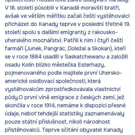
V 18. století působili v Kanadě moravští bratři,
avšak ve větším měřítku začali čeští vystěhovalci
přicházet do Kanady teprve v poslední třetině 19.
století spolu s dalšími emigranty z rakousko-
uherského mocnářství. Patřili k nim i čtyři čeští
farmáři (Junek, Pangrác, Doležal a Skokan), kteří
se v roce 1884 usadili v Saskatchewanu a založili
osadu Kolín blízko městečka Esterhazy,
pojmenovaného podle majitele první Uhersko-
americké osidlovací společnosti, která
vystěhovalcům zprostředkovávala vlastnictví
půdy.
O první vlně emigrace z českých zemí, jež
skončila v roce 1914, nemáme k dispozici přesné
údaje, neboť tehdejší statistiky zaznamenávaly
pouze státní příslušnost, nikoli národnost
přistěhovalců. Teprve sčítání obyvatel Kanady