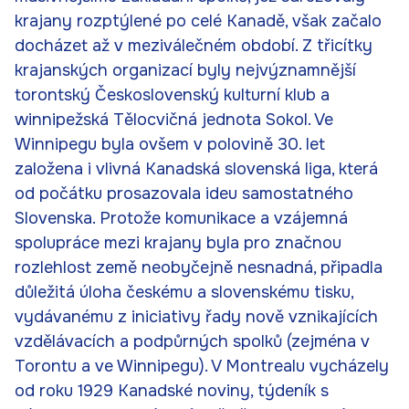
krajany rozptýlené po celé Kanadě, však začalo
docházet až v meziválečném období. Z třicítky
krajanských organizací byly nejvýznamnější
torontský Československý kulturní klub a
winnipežská Tělocvičná jednota Sokol. Ve
Winnipegu byla ovšem v polovině 30. let
založena i vlivná Kanadská slovenská liga, která
od počátku prosazovala ideu samostatného
Slovenska. Protože komunikace a vzájemná
spolupráce mezi krajany byla pro značnou
rozlehlost země neobyčejně nesnadná, připadla
důležitá úloha českému a slovenskému tisku,
vydávanému z iniciativy řady nově vznikajících
vzdělávacích a podpůrných spolků (zejména v
Torontu a ve Winnipegu). V Montrealu vycházely
od roku 1929 Kanadské noviny, týdeník s