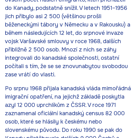
do Kanady, podstatně snížil. V letech 1951–1956
jich přibylo asi 2 500 (většinou prošli
běženeckými tábory v Německu a v Rakousku) a
během následujících 12 let, do srpnové invaze
vojsk Varšavské smlouvy v roce 1968, dalších
přibližně 2 500 osob. Mnozí z nich se záhy
integrovali do kanadské společnosti, ostatní
počítali s tím, že se se znovunabytou svobodou
zase vrátí do vlasti.
Po srpnu 1968 přijala kanadská vláda mimořádná
imigrační opatření, na jejichž základě poskytla
azyl 12 000 uprchlíkům z ČSSR. V roce 1971
zaznamenal oficiální kanadský census 82 000
osob, které se hlásily k českému nebo
slovenskému původu. Do roku 1990 se pak do