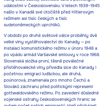
událostmi v Československu. V letech 1939–1945
našlo v Kanadě své útočiště před Hitlerovým
režimem asi tisíc českých a tisíc
sudetoněmeckých uprchlíků.
V období po druhé světové válce proběhly dvě
velké vlny vystěhovalectví do Kanady — po
instalaci komunistického režimu v únoru 1948 a
po vpádu armád Varšavské smlouvy v roce 1968.
Slovenská složka první, těsně poválečné
přistěhovalecké vlny přivedla sice do Kanady i
početnou emigraci luďáckou, ale druhá,
poúnorová, znamenala pro mnoho Čechů a
Slováků záchranu před politickými represemi
gottwaldovského režimu. Po zavedení důsledné
vojenské ostrahy československých hranic se
ovšem počet našich emigrantů, kteří přicházeli