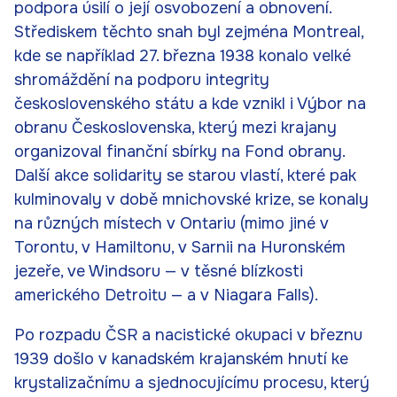
podpora úsilí o její osvobození a obnovení.
Střediskem těchto snah byl zejména Montreal,
kde se například 27. března 1938 konalo velké
shromáždění na podporu integrity
československého státu a kde vznikl i Výbor na
obranu Československa, který mezi krajany
organizoval finanční sbírky na Fond obrany.
Další akce solidarity se starou vlastí, které pak
kulminovaly v době mnichovské krize, se konaly
na různých místech v Ontariu (mimo jiné v
Torontu, v Hamiltonu, v Sarnii na Huronském
jezeře, ve Windsoru — v těsné blízkosti
amerického Detroitu — a v Niagara Falls).
Po rozpadu ČSR a nacistické okupaci v březnu
1939 došlo v kanadském krajanském hnutí ke
krystalizačnímu a sjednocujícímu procesu, který