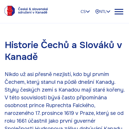
CS
NTL
Historie Čechů a Slováků v
Kanadě
Nikdo už asi přesně nezjistí, kdo byl prvním
Čechem, který stanul na půdě dnešní Kanady.
Styky českých zemí s Kanadou mají staré kořeny.
V této souvislosti bývá často připomínána
osobnost prince Ruprechta Falckého,
narozeného 17. prosince 1619 v Praze, který se od
roku 1661 účastnil jako první guvernér
Společnosti Hudsonova zálivu dobývání Kanady.