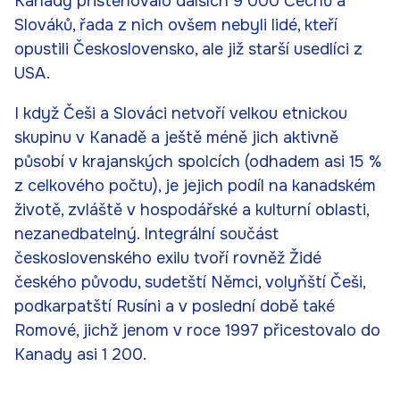
Kanady přistěhovalo dalších 9 000 Čechů a
Slováků, řada z nich ovšem nebyli lidé, kteří
opustili Československo, ale již starší usedlíci z
USA.
I když Češi a Slováci netvoří velkou etnickou
skupinu v Kanadě a ještě méně jich aktivně
působí v krajanských spolcích (odhadem asi 15 %
z celkového počtu), je jejich podíl na kanadském
životě, zvláště v hospodářské a kulturní oblasti,
nezanedbatelný. Integrální součást
československého exilu tvoří rovněž Židé
českého původu, sudetští Němci, volyňští Češi,
podkarpatští Rusíni a v poslední době také
Romové, jichž jenom v roce 1997 přicestovalo do
Kanady asi 1 200.