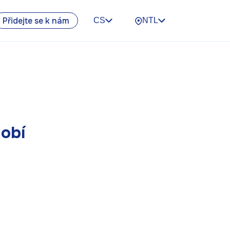
Přidejte se k nám
CS
NTL
obí