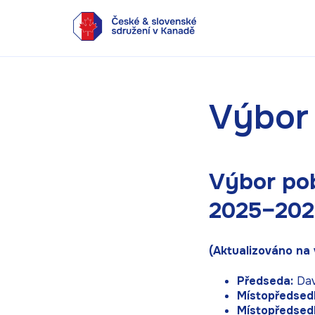
Výbor
Výbor po
2025–202
(Aktualizováno na
Předseda:
Dav
Místopředsedk
Místopředsedk