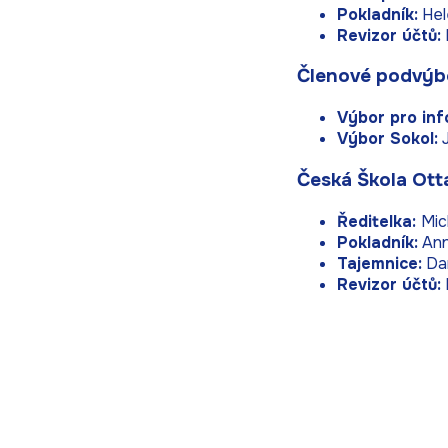
Pokladník:
Hel
Revizor účtů
:
Členové podvýb
Výbor pro inf
Výbor Sokol:
J
Česká Škola Ot
Ředitelka:
Mic
Pokladník:
Ann
Tajemnice:
Da
Revizor účtů: