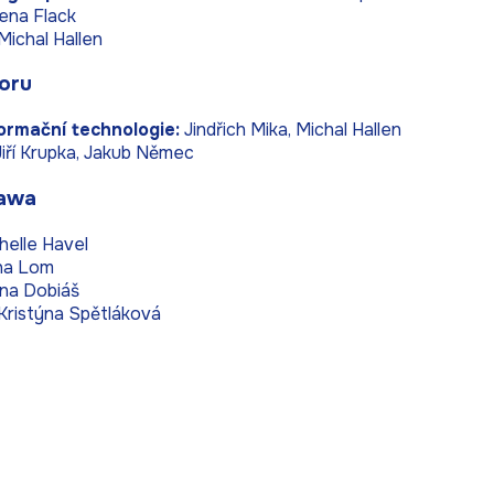
ena Flack
Michal Hallen
oru
ormační technologie:
Jindřich Mika, Michal Hallen
iří Krupka, Jakub Němec
tawa
helle Havel
a Lom
na Dobiáš
Kristýna Spětláková