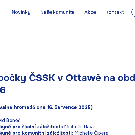
Novinky
Naše komunita
Akce
Kontakt
bočky ČSSK v Ottawě na obd
6
 valné hromadě dne 16. července 2025)
id Beneš
yně pro školní záležitosti:
Michelle Havel
yně pro komunitní záležitosti:
Michelle Čipera