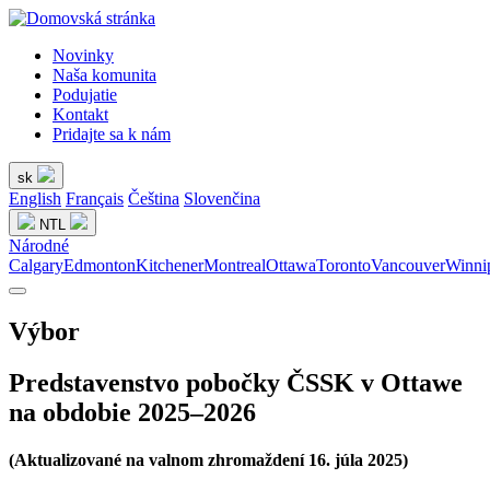
Novinky
Naša komunita
Podujatie
Kontakt
Pridajte sa k nám
sk
English
Français
Čeština
Slovenčina
NTL
Národné
Calgary
Edmonton
Kitchener
Montreal
Ottawa
Toronto
Vancouver
Winni
Výbor
Predstavenstvo pobočky ČSSK v Ottawe
na obdobie 2025–2026
(Aktualizované na valnom zhromaždení 16. júla 2025)