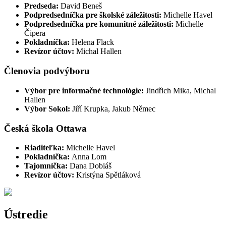
Predseda:
David Beneš
Podpredsedníčka pre školské záležitosti:
Michelle Havel
Podpredsedníčka pre komunitné záležitosti:
Michelle
Čipera
Pokladníčka:
Helena Flack
Revízor účtov:
Michal Hallen
Členovia podvýboru
Výbor pre informačné technológie:
Jindřich Mika, Michal
Hallen
Výbor Sokol:
Jiří Krupka, Jakub Němec
Česká škola Ottawa
Riaditeľka:
Michelle Havel
Pokladníčka:
Anna Lom
Tajomníčka:
Dana Dobiáš
Revízor účtov:
Kristýna Spětláková
Ústredie