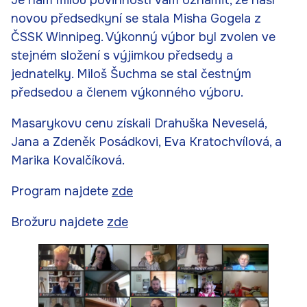
Je nám milou povinností vám oznámit, že naší
novou předsedkyní se stala Misha Gogela z
ČSSK Winnipeg. Výkonný výbor byl zvolen ve
stejném složení s výjimkou předsedy a
jednatelky. Miloš Šuchma se stal čestným
předsedou a členem výkonného výboru.
Masarykovu cenu získali Drahuška Neveselá,
Jana a Zdeněk Posádkovi, Eva Kratochvílová, a
Marika Kovalčíková.
Program najdete
zde
Brožuru najdete
zde