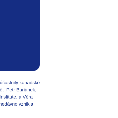
 zúčastnily kanadské
ě, Petr Buriánek,
nstitute, a Věra
nedávno vznikla i