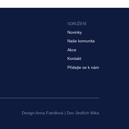
SDRUŽENÍ
Novinky
Naše komunita
Akce
Kontakt
Přidejte se k nám
Design
Anna Fatrdlová
| Dev
Jindřich Mika