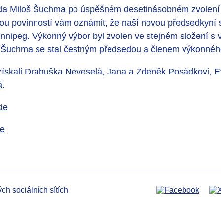
a Miloš Šuchma po úspěšném desetinásobném zvolení o
ou povinností vám oznámit, že naší novou předsedkyní 
nipeg. Výkonný výbor byl zvolen ve stejném složení s 
oš Šuchma se stal čestným předsedou a členem výkonnéh
ískali Drahuška Neveselá, Jana a Zdeněk Posádkovi, Ev
á.
de
de
ých sociálních sítích