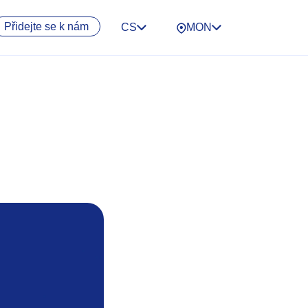
Přidejte se k nám
CS
MON