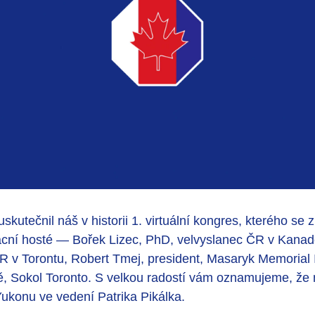
skutečnil náš v historii 1. virtuální kongres, kterého se
ácní hosté — Bořek Lizec, PhD, velvyslanec ČR v Kanad
R v Torontu, Robert Tmej, president, Masaryk Memorial I
, Sokol Toronto. S velkou radostí vám oznamujeme, že 
ukonu ve vedení Patrika Pikálka.