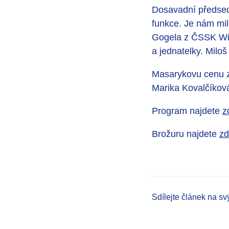
Dosavadní předsed
funkce. Je nám mil
Gogela z ČSSK Win
a jednatelky. Mil
Masarykovu cenu z
Marika Kovalčíkov
Program najdete
z
Brožuru najdete
z
Sdílejte článek na sv