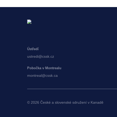
Ústředí
ustredi@cssk.cz
Pobočka v Montrealu
montreal@cssk.ca
© 2026 České a slovenské sdružení v Kanadě