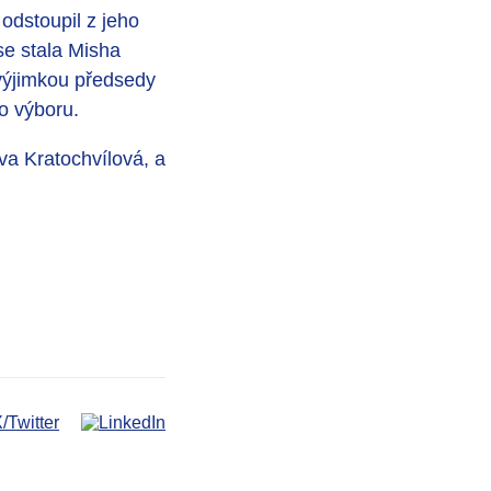
dstoupil z jeho
se stala Misha
výjimkou předsedy
o výboru.
a Kratochvílová, a