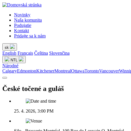
Novinky
Naša komunita
Podujatie
Kontakt
Pridajte sa k nám
sk
English
Français
Čeština
Slovenčina
NTL
Národné
Calgary
Edmonton
Kitchener
Montreal
Ottawa
Toronto
Vancouver
Winni
České točené a guláš
25. 4. 2026, 3:00 PM
Silo - Brasserie Montréal, 109 Rue de Louvain O, Montréal,