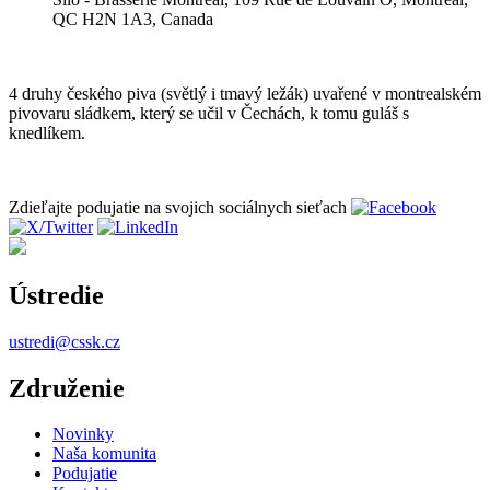
QC H2N 1A3, Canada
4 druhy českého piva (světlý i tmavý ležák) uvařené v montrealském
pivovaru sládkem, který se učil v Čechách, k tomu guláš s
knedlíkem.
Zdieľajte podujatie na svojich sociálnych sieťach
Ústredie
ustredi@cssk.cz
Združenie
Novinky
Naša komunita
Podujatie