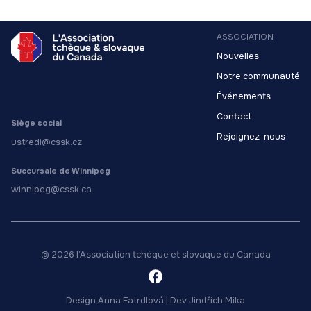
ASSOCIATION
Nouvelles
Notre communauté
Événements
Contact
Siège social
Rejoignez-nous
ustredi@cssk.cz
Succursale de Winnipeg
winnipeg@cssk.ca
© 2026 l’Association tchèque et slovaque du Canada
Design
Anna Fatrdlová
| Dev
Jindřich Mika