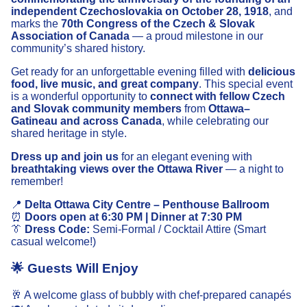
independent Czechoslovakia on October 28, 1918
, and
marks the
70th Congress of the Czech & Slovak
Association of Canada
— a proud milestone in our
community’s shared history.
Get ready for an unforgettable evening filled with
delicious
food, live music, and great company
. This special event
is a wonderful opportunity to
connect with fellow Czech
and Slovak community members
from
Ottawa–
Gatineau and across Canada
, while celebrating our
shared heritage in style.
Dress up and join us
for an elegant evening with
breathtaking views over the Ottawa River
— a night to
remember!
📍
Delta Ottawa City Centre – Penthouse Ballroom
⏰
Doors open at 6:30 PM | Dinner at 7:30 PM
👔
Dress Code:
Semi-Formal / Cocktail Attire (Smart
casual welcome!)
🌟 Guests Will Enjoy
🥂 A welcome glass of bubbly
with chef-prepared canapés