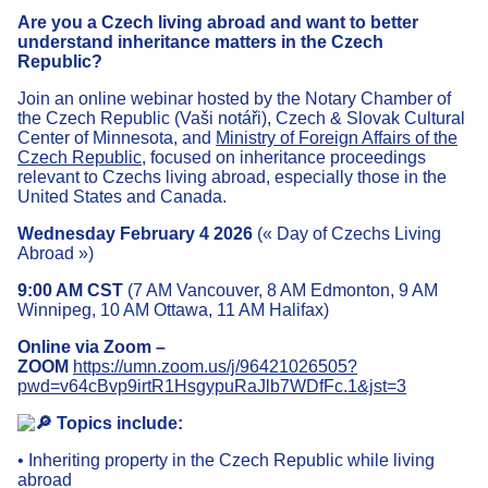
Are you a Czech living abroad and want to better
understand inheritance matters in the Czech
Republic?
Join an online webinar hosted by the Notary Chamber of
the Czech Republic (Vaši notáři), Czech & Slovak Cultural
Center of Minnesota, and
Ministry of Foreign Affairs of the
Czech Republic
, focused on inheritance proceedings
relevant to Czechs living abroad, especially those in the
United States and Canada.
Wednesday February 4 2026
(«
Day of Czechs Living
Abroad »
)
9:00 AM CST
(7 AM Vancouver, 8 AM Edmonton, 9 AM
Winnipeg, 10 AM Ottawa, 11 AM Halifax)
Online via Zoom –
ZOOM
https://umn.zoom.us/j/96421026505?
pwd=v64cBvp9irtR1HsgypuRaJlb7WDfFc.1&jst=3
Topics include:
• Inheriting property in the Czech Republic while living
abroad