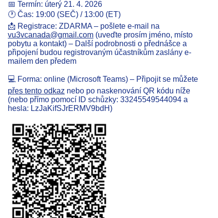
📅 Termín: úterý 21. 4. 2026
🕐 Čas: 19:00 (SEČ) / 13:00 (ET)
📩 Registrace: ZDARMA – pošlete e-mail na
vu3vcanada@gmail.com
(uveďte prosím jméno, místo
pobytu a kontakt) – Další podrobnosti o přednášce a
připojení budou registrovaným účastníkům zaslány e-
mailem den předem
💻 Forma: online (Microsoft Teams) – Připojit se můžete
přes tento odkaz
nebo po naskenování QR kódu níže
(nebo přímo pomocí ID schůzky: 33245549544094 a
hesla: LzJaKifSJrERMV9bdH)