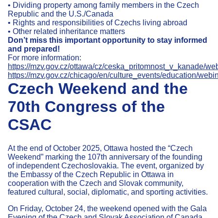
• Dividing property among family members in the Czech
Republic and the U.S./Canada
• Rights and responsibilities of Czechs living abroad
• Other related inheritance matters
Don’t miss this important opportunity to stay informed
and prepared!
F
or more information:
https://mzv.gov.cz/ottawa/cz/ceska_pritomnost_v_kanade/w
https://mzv.gov.cz/chicago/en/culture_events/education/webi
Czech Weekend and the
70th Congress of the
CSAC
At the end of October 2025, Ottawa hosted the “Czech
Weekend” marking the 107th anniversary of the founding
of independent Czechoslovakia. The event, organized by
the Embassy of the Czech Republic in Ottawa in
cooperation with the Czech and Slovak community,
featured cultural, social, diplomatic, and sporting activities.
On Friday, October 24, the weekend opened with the Gala
Evening of the Czech and Slovak Association of Canada