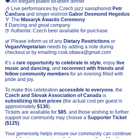
🍽 An elegant plated sit-down dinner
🎶 Live performances by Czech jazz saxophonist
Petr
Čančura
and singer-violinist
Gabor Desmond Hegedus
🏅 The
Masaryk Awards Ceremony
💃 Dancing and great company
🍺 Authentic Czech beer available for purchase
🌿 Please inform us of any
Dietary Restrictions
or
Vegan/Vegetarian
needs by adding a note during
checkout or by emailing cssk.ottawa@gmail.com
It’s a
rare opportunity to celebrate in style
, enjoy
live
music and dancing
, and
reconnect with friends and
fellow community members
for an evening filled with
pride and joy.
To make this celebration
accessible to everyone
, the
Czech and Slovak Association of Canada
is
subsidizing ticket prices
(the actual cost per guest is
approximately
$130
).
Tickets are available for
$85
, and those wishing to further
support our community may choose a
Supporter Ticket
($125)
.
Your generosity helps ensure our community can continue