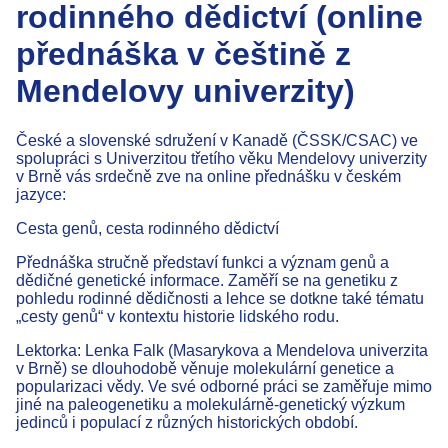
rodinného dědictví (online
přednáška v češtině z
Mendelovy univerzity)
České a slovenské sdružení v Kanadě (ČSSK/CSAC) ve
spolupráci s Univerzitou třetího věku Mendelovy univerzity
v Brně vás srdečně zve na online přednášku v českém
jazyce:
Cesta genů, cesta rodinného dědictví
Přednáška stručně představí funkci a význam genů a
dědičné genetické informace. Zaměří se na genetiku z
pohledu rodinné dědičnosti a lehce se dotkne také tématu
„cesty genů“ v kontextu historie lidského rodu.
Lektorka: Lenka Falk (Masarykova a Mendelova univerzita
v Brně) se dlouhodobě věnuje molekulární genetice a
popularizaci vědy. Ve své odborné práci se zaměřuje mimo
jiné na paleogenetiku a molekulárně-genetický výzkum
jedinců i populací z různých historických období.