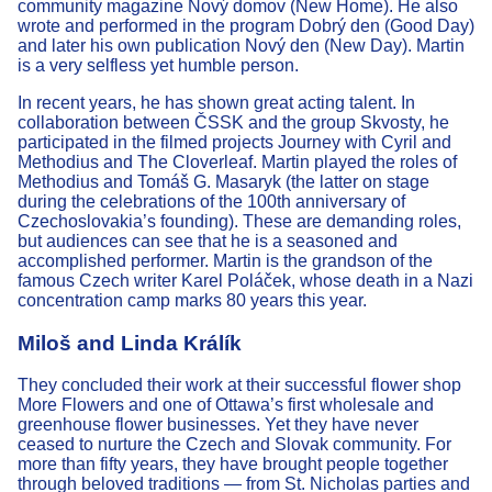
community magazine Nový domov (New Home). He also
wrote and performed in the program Dobrý den (Good Day)
and later his own publication Nový den (New Day). Martin
is a very selfless yet humble person.
In recent years, he has shown great acting talent. In
collaboration between ČSSK and the group Skvosty, he
participated in the filmed projects Journey with Cyril and
Methodius and The Cloverleaf. Martin played the roles of
Methodius and Tomáš G. Masaryk (the latter on stage
during the celebrations of the 100th anniversary of
Czechoslovakia’s founding). These are demanding roles,
but audiences can see that he is a seasoned and
accomplished performer. Martin is the grandson of the
famous Czech writer Karel Poláček, whose death in a Nazi
concentration camp marks 80 years this year.
Miloš and Linda Králík
They concluded their work at their successful flower shop
More Flowers and one of Ottawa’s first wholesale and
greenhouse flower businesses. Yet they have never
ceased to nurture the Czech and Slovak community. For
more than fifty years, they have brought people together
through beloved traditions — from St. Nicholas parties and