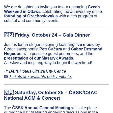
We are delighted to invite you to our upcoming
Czech
Weekend in Ottawa
, celebrating the anniversary of the
founding of Czechoslovakia
with a rich program of
cultural and community events.
🇨🇿
Friday, October 24 – Gala Dinner
Join us for an elegant evening featuring
live music
by
Czech saxophonist
Petr Čačura
and
Gabor Desmond
Hegedus
, with possible guest performers, and the
presentation of our Masaryk Awards
.
A festive and inspiring way to begin the weekend!
📍
Delta Hotels Ottawa City Centre
🎟️
Tickets are available on Eventbrite.
🇨🇿
Saturday, October 25 – ČSSK/CSAC
National AGM & Concert
The
ČSSK Annual General Meeting
will take place
during the day, featuring engaging discussions in the