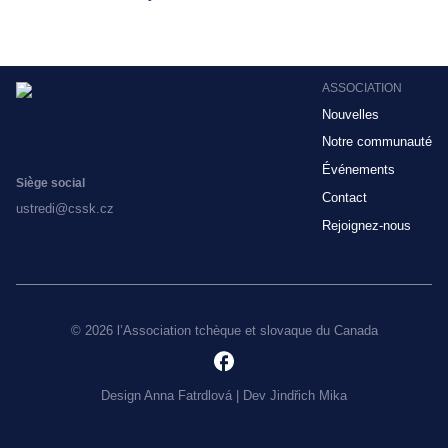
ASSOCIATION
Nouvelles
Notre communauté
Événements
Siège social
Contact
ustredi@cssk.cz
Rejoignez-nous
© 2026 l’Association tchèque et slovaque du Canada
Design
Anna Fatrdlová
| Dev
Jindřich Mika