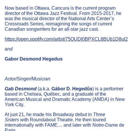
Now based in Ottawa, Cancura is the current program
director of the Ottawa Jazz Festival. From 2015-2017, he
was the musical director of the National Arts Center’s
Crossroads Series, reimagining the songs of current
Canadian songwriters for an all-star jazz cast.
https://open.spotify.com/artist/75OUDI0BPXCL8BUb1D8ul2
and
Gabor Desmond Hegedus
Actor/Singer/Musician
Gab Desmond
(a.k.a.
Gábor D. Hegedűs
) is a performer
based in Chelsea, Québec, and a graduate of the
American Musical and Dramatic Academy (AMDA) in New
York City.
At just 21, he made his Broadway debut in
Three
Sisters
with Roundabout Theatre. He then toured
internationally with FAME… and later with Notre-Dame de
Paris.