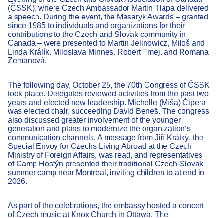
(ČSSK), where Czech Ambassador Martin Tlapa delivered
a speech. During the event, the Masaryk Awards – granted
since 1985 to individuals and organizations for their
contributions to the Czech and Slovak community in
Canada – were presented to Martin Jelinowicz, Miloš and
Linda Králík, Miloslava Minnes, Robert Tmej, and Romana
Zemanová.
The following day, October 25, the 70th Congress of ČSSK
took place. Delegates reviewed activities from the past two
years and elected new leadership. Michelle (Míša) Čipera
was elected chair, succeeding David Beneš. The congress
also discussed greater involvement of the younger
generation and plans to modernize the organization’s
communication channels. A message from Jiří Krátký, the
Special Envoy for Czechs Living Abroad at the Czech
Ministry of Foreign Affairs, was read, and representatives
of Camp Hostýn presented their traditional Czech-Slovak
summer camp near Montreal, inviting children to attend in
2026.
As part of the celebrations, the embassy hosted a concert
of Czech music at Knox Church in Ottawa. The