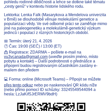
pohledu rodinné dědičnosti a lehce se dotkne také tématu
„cesty genů“ v kontextu historie lidského rodu.
Lektorka: Lenka Falk (Masarykova a Mendelova univerzita
v Brně) se dlouhodobě věnuje molekulární genetice a
popularizaci vědy. Ve své odborné práci se zaměřuje mimo
jiné na paleogenetiku a molekulárně-genetický výzkum
jedinců i populací z různých historických období.
📅 Termín: úterý 21. 4. 2026
🕐 Čas: 19:00 (SEČ) / 13:00 (ET)
📩 Registrace: ZDARMA – pošlete e-mail na
vu3vcanada@gmail.com
(uveďte prosím jméno, místo
pobytu a kontakt) – Další podrobnosti o přednášce a
připojení budou registrovaným účastníkům zaslány e-
mailem den předem
💻 Forma: online (Microsoft Teams) – Připojit se můžete
přes tento odkaz
nebo po naskenování QR kódu níže
(nebo přímo pomocí ID schůzky: 33245549544094 a
hesla: LzJaKifSJrERMV9bdH)