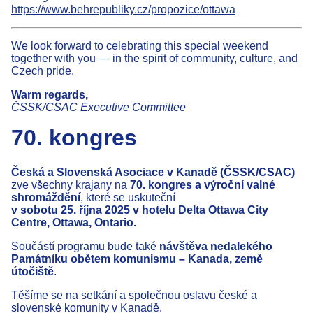
https://www.behrepubliky.cz/propozice/ottawa
We look forward to celebrating this special weekend
together with you — in the spirit of community, culture, and
Czech pride.
Warm regards,
ČSSK/CSAC Executive Committee
70. kongres
Česká a Slovenská Asociace v Kanadě (ČSSK/CSAC)
zve všechny krajany na
70. kongres a výroční valné
shromáždění
, které se uskuteční
v sobotu 25. října 2025 v hotelu Delta Ottawa City
Centre, Ottawa, Ontario.
Součástí programu bude také
návštěva nedalekého
Památníku obětem komunismu – Kanada, země
útočiště
.
Těšíme se na setkání a společnou oslavu české a
slovenské komunity v Kanadě.