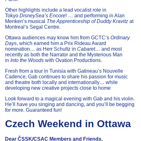
Other highlights include a lead vocalist role in
Tokyo
DisneySea’s Encore
! … and performing in Alan
Menken’s musical
The Apprenticeship of Duddy Kravitz
at
Montreal’s Segal Centre.
Ottawa audiences may know him from GCTC’s
Ordinary
Days
, which earned him a Prix Rideau Award
nomination… as Herr Schultz in
Cabaret
… and most
recently as both the Narrator and the Mysterious Man
in
Into the Woods
with Ovation Productions.
Fresh from a tour in Tunisia with Gatineau’s Nouvelle
Cadence, Gab continues to share his passion for music
and theatre both locally and internationally… while
developing new creative projects close to home
Look forward to a magical evening with Gab and his violin.
He’ll have you singing and dancing, and you’ll be begging
for more. Guaranteed fun!
Czech Weekend in Ottawa
Dear ČSSK/CSAC Members and Friends,