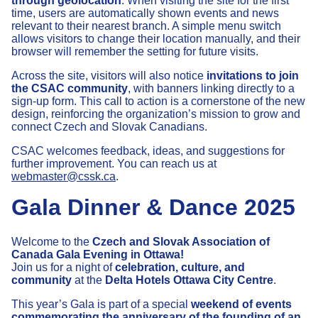
through geolocation
. When visiting the site for the first
time, users are automatically shown events and news
relevant to their nearest branch. A simple menu switch
allows visitors to change their location manually, and their
browser will remember the setting for future visits.
Across the site, visitors will also notice
invitations to join
the CSAC community
, with banners linking directly to a
sign-up form. This call to action is a cornerstone of the new
design, reinforcing the organization’s mission to grow and
connect Czech and Slovak Canadians.
CSAC welcomes feedback, ideas, and suggestions for
further improvement. You can reach us at
webmaster@cssk.ca
.
Gala Dinner & Dance 2025
Welcome to the
Czech and Slovak Association of
Canada Gala Evening in Ottawa!
Join us for a night of
celebration, culture, and
community
at the
Delta Hotels Ottawa City Centre
.
This year’s Gala is part of a special
weekend of events
commemorating the anniversary of the founding of an