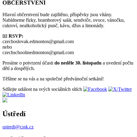
OBČERSTVENÍ
Hlavní občerstvení bude zajištěno, příspěvky jsou vítány.
Nabídneme řízky, bramborový salát, sendviče, ovoce, vánočku,
cukroví, nealkoholický punč, kávu, džus a limonády.
📧
RSVP:
czechoslovak.edmonton@gmail.com
nebo
czechschoolinedmonton@gmail.com
Prosíme o potvrzení účasti
do neděle 30. listopadu
a uvedení počtu
dětí a dospělých.
Těšíme se na vás a na společné předvánoční setkání!
Sdílejte událost na svých sociálních sítích
Ústředí
ustredi@cssk.cz