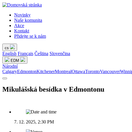
Novinky
Naše komunita
Akce
Kontakt
Přidejte se k nám
cs
English
Français
Čeština
Slovenčina
EDM
Národní
Calgary
Edmonton
Kitchener
Montreal
Ottawa
Toronto
Vancouver
Winni
Mikulášská besídka v Edmontonu
7. 12. 2025, 2:30 PM