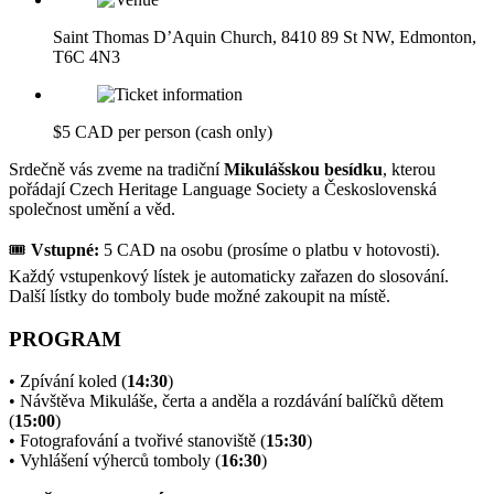
Saint Thomas D’Aquin Church, 8410 89 St NW, Edmonton,
T6C 4N3
$5 CAD per person (cash only)
Srdečně vás zveme na tradiční
Mikulášskou besídku
, kterou
pořádají Czech Heritage Language Society a Československá
společnost umění a věd.
🎟
Vstupné:
5 CAD na osobu (prosíme o platbu v hotovosti).
Každý vstupenkový lístek je automaticky zařazen do slosování.
Další lístky do tomboly bude možné zakoupit na místě.
PROGRAM
• Zpívání koled (
14:30
)
• Návštěva Mikuláše, čerta a anděla a rozdávání balíčků dětem
(
15:00
)
• Fotografování a tvořivé stanoviště (
15:30
)
• Vyhlášení výherců tomboly (
16:30
)