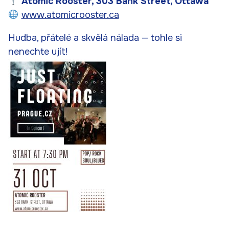
Atomic Rooster, 303 Bank Street, Ottawa
www.atomicrooster.ca
Hudba, přátelé a skvělá nálada — tohle si
nenechte ujít!